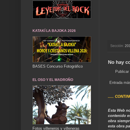
KATAKÍ LA BAJOKA 2026
Sección:
20
No hay c
BASES Concurso Fotográfico
Publicar
EL OSO Y EL MADROÑO
Entrada más
..... CONTI
Esta Web no
contenido e
obra siempr
esta obra pa
Fotos villeneros y villeneras