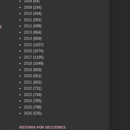
2008
(64)
2009
(244)
2010
(404)
2011
(581)
una vida .... TÚ HACES VILLENA CUÉNTAME... UN
2012
(698)
2013
(864)
2014
(869)
2015
(1037)
2016
(1076)
2017
(1195)
2018
(1048)
2019
(859)
2020
(651)
2021
(602)
2022
(731)
2023
(749)
2024
(785)
2025
(798)
2026
(535)
HISTORIA POR SECCIONES