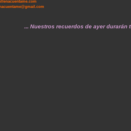
illenacuentame.com
enacuentame@gmail.com
... Nuestros recuerdos de ayer durarán toda 