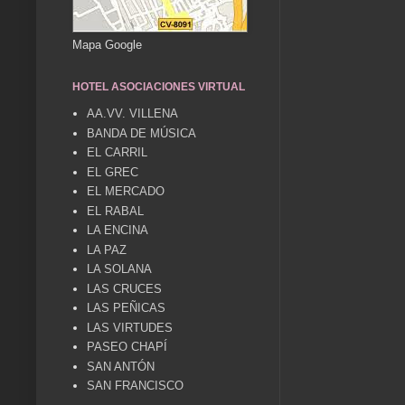
Mapa Google
HOTEL ASOCIACIONES VIRTUAL
AA.VV. VILLENA
BANDA DE MÚSICA
EL CARRIL
EL GREC
EL MERCADO
EL RABAL
LA ENCINA
LA PAZ
LA SOLANA
LAS CRUCES
LAS PEÑICAS
LAS VIRTUDES
PASEO CHAPÍ
SAN ANTÓN
SAN FRANCISCO