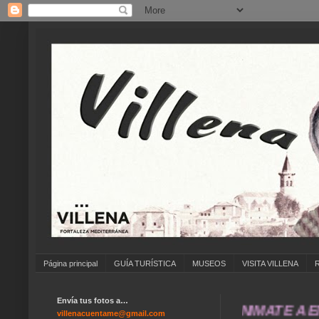
Página principal
GUÍA TURÍSTICA
MUSEOS
VISITA VILLENA
Envía tus fotos a…
... ANÍMATE A ENVIAR
villenacuentame@gmail.com