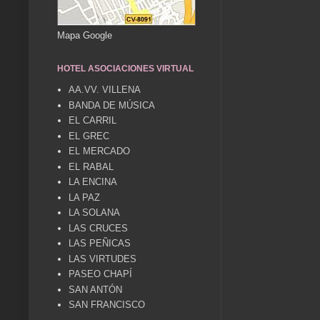
Mapa Google
HOTEL ASOCIACIONES VIRTUAL
AA.VV. VILLENA
BANDA DE MÚSICA
EL CARRIL
EL GREC
EL MERCADO
EL RABAL
LA ENCINA
LA PAZ
LA SOLANA
LAS CRUCES
LAS PEÑICAS
LAS VIRTUDES
PASEO CHAPÍ
SAN ANTÓN
SAN FRANCISCO