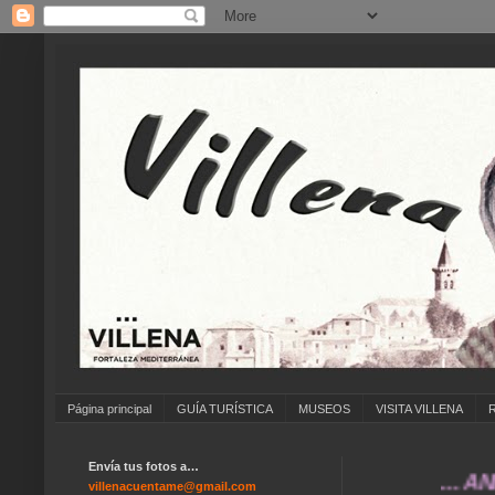
Página principal
GUÍA TURÍSTICA
MUSEOS
VISITA VILLENA
Envía tus fotos a…
... ANÍMATE
villenacuentame@gmail.com