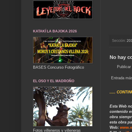
KATAKÍ LA BAJOKA 2026
Sección:
20
No hay c
Publicar
BASES Concurso Fotográfico
Entrada más
EL OSO Y EL MADROÑO
..... CONTI
Esta Web no
contenido e
obra siempr
esta obra pa
Web:
www.v
Fotos villeneros y villeneras