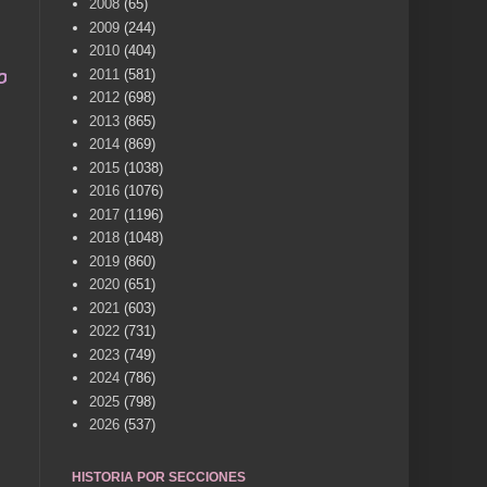
2008
(65)
2009
(244)
2010
(404)
 una vida .... TÚ HACES VILLENA CUÉNTAME... U
2011
(581)
2012
(698)
2013
(865)
2014
(869)
2015
(1038)
2016
(1076)
2017
(1196)
2018
(1048)
2019
(860)
2020
(651)
2021
(603)
2022
(731)
2023
(749)
2024
(786)
2025
(798)
2026
(537)
HISTORIA POR SECCIONES