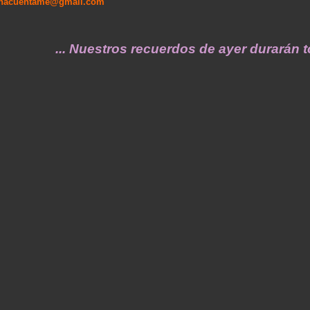
enacuentame@gmail.com
... Nuestros recuerdos de ayer durarán toda