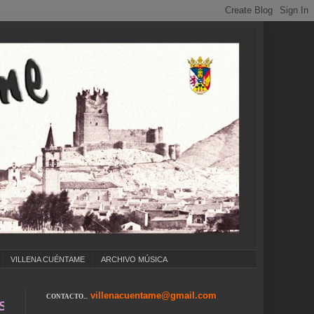
VILLENA CUÉNTAME
ARCHIVO MÚSICA
villenacuentame@gmail.com
CONTACTO...
... COLEGIOS ... CUMPLEAÑOS ... CARNAVAL .