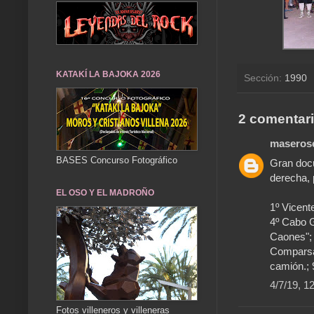
KATAKÍ LA BAJOKA 2026
Sección:
1990
2 comentari
maseros
BASES Concurso Fotográfico
Gran docu
derecha,
EL OSO Y EL MADROÑO
1º Vicent
4º Cabo G
Caones"; 
Comparsa;
camión.; 
4/7/19, 1
Fotos villeneros y villeneras