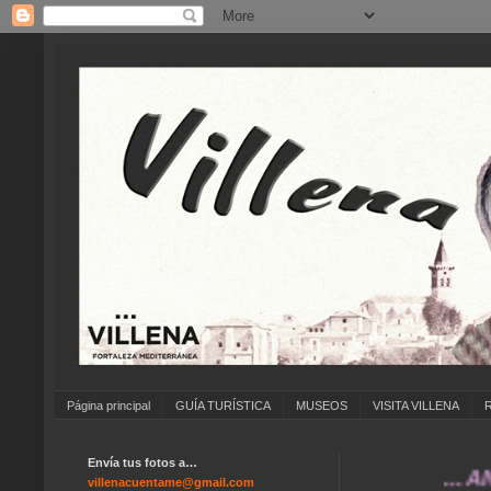
Página principal
GUÍA TURÍSTICA
MUSEOS
VISITA VILLENA
Envía tus fotos a…
... ANÍMATE
villenacuentame@gmail.com