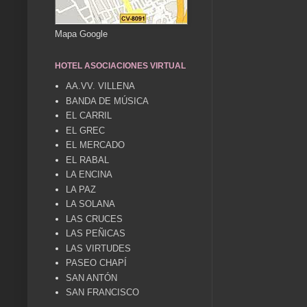
Mapa Google
HOTEL ASOCIACIONES VIRTUAL
AA.VV. VILLENA
BANDA DE MÚSICA
EL CARRIL
EL GREC
EL MERCADO
EL RABAL
LA ENCINA
LA PAZ
LA SOLANA
LAS CRUCES
LAS PEÑICAS
LAS VIRTUDES
PASEO CHAPÍ
SAN ANTÓN
SAN FRANCISCO