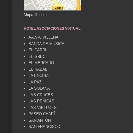
Mapa Google
HOTEL ASOCIACIONES VIRTUAL
AA.VV. VILLENA
BANDA DE MÚSICA
EL CARRIL
EL GREC
EL MERCADO
EL RABAL
LA ENCINA
LA PAZ
LA SOLANA
LAS CRUCES
LAS PEÑICAS
LAS VIRTUDES
PASEO CHAPÍ
SAN ANTÓN
SAN FRANCISCO