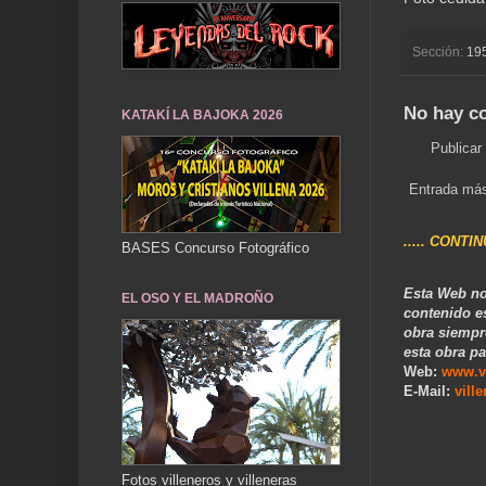
Sección:
19
No hay c
KATAKÍ LA BAJOKA 2026
Publicar
Entrada más
..... CONTI
BASES Concurso Fotográfico
Esta Web no
EL OSO Y EL MADROÑO
contenido e
obra siempr
esta obra pa
Web:
www.v
E-Mail:
vill
Fotos villeneros y villeneras