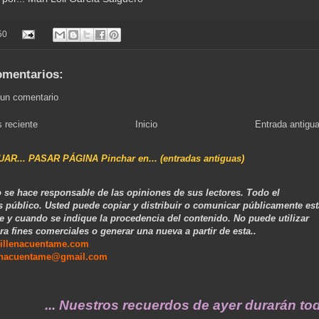
50
omentarios:
 un comentario
 reciente
Inicio
Entrada antigu
NUAR... PASAR PÁGINA Pinchar en... (entradas antiguas)
 se hace responsable de las opiniones de sus lectores. Todo el
s público. Usted puede copiar y distribuir o comunicar públicamente est
e y cuando se indique la procedencia del contenido. No puede utilizar
ra fines comerciales o generar una nueva a partir de esta..
illenacuentame.com
enacuentame@gmail.com
... Nuestros recuerdos de ayer durarán toda u