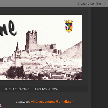
VILLENA CUÉNTAME
ARCHIVO MÚSICA
villenacuentame@gmail.com
CONTACTO...
. COLEGIOS ... CUMPLEAÑOS ... CARNAVAL ..