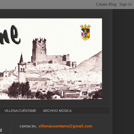
VILLENA CUÉNTAME
ARCHIVO MÚSICA
villenacuentame@gmail.com
CONTACTO...
.. COLEGIOS ... CUMPLEAÑOS ... CARNAVAL .