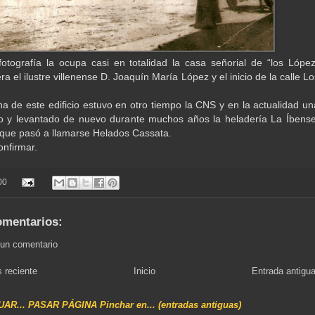
fotografía la ocupa casi en totalidad la casa señorial de “los López
a el ilustre villenense D. Joaquín María López y el inicio de la calle Lo
na de este edificio estuvo en otro tiempo la CNS y en la actualidad un
o y levantado de nuevo durante muchos años la heladería La Íbense
que pasó a llamarse Helados Cassata.
onfirmar.
00
omentarios:
 un comentario
 reciente
Inicio
Entrada antigu
NUAR... PASAR PÁGINA Pinchar en... (entradas antiguas)