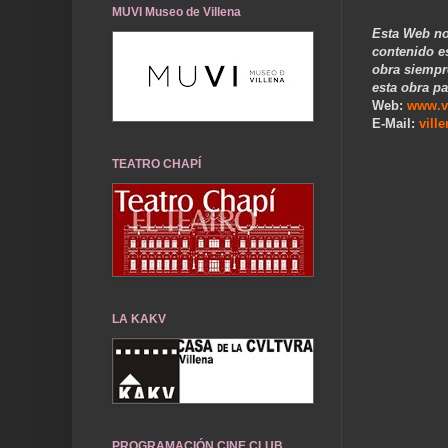
MUVI Museo de Villena
Esta Web no
contenido e
obra siempr
esta obra pa
Web:
www.v
E-Mail:
vill
TEATRO CHAPÍ
LA KAKV
PROGRAMACIÓN CINE CLUB