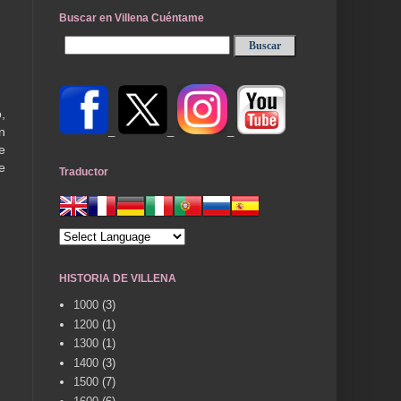
Buscar en Villena Cuéntame
,
_
_
_
n
e
e
Traductor
HISTORIA DE VILLENA
1000
(3)
1200
(1)
1300
(1)
1400
(3)
1500
(7)