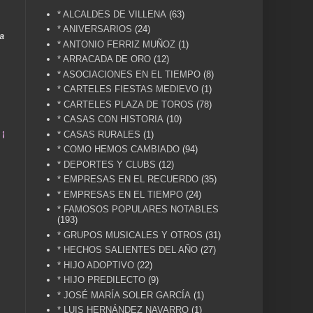
* ALCALDES DE VILLENA
(63)
* ANIVERSARIOS
(24)
a
* ANTONIO FERRIZ MUÑOZ
(1)
* ARRACADA DE ORO
(12)
* ASOCIACIONES EN EL TIEMPO
(8)
* CARTELES FIESTAS MEDIEVO
(1)
* CARTELES PLAZA DE TOROS
(78)
* CASAS CON HISTORIA
(10)
una vida .... TÚ HACES VILLENA CUÉNTAME... U
* CASAS RURALES
(1)
* COMO HEMOS CAMBIADO
(94)
* DEPORTES Y CLUBS
(12)
* EMPRESAS EN EL RECUERDO
(35)
* EMPRESAS EN EL TIEMPO
(24)
* FAMOSOS POPULARES NOTABLES
(193)
* GRUPOS MUSICALES Y OTROS
(31)
* HECHOS SALIENTES DEL AÑO
(27)
* HIJO ADOPTIVO
(22)
* HIJO PREDILECTO
(9)
* JOSÉ MARÍA SOLER GARCÍA
(1)
* LUIS HERNÁNDEZ NAVARRO
(1)