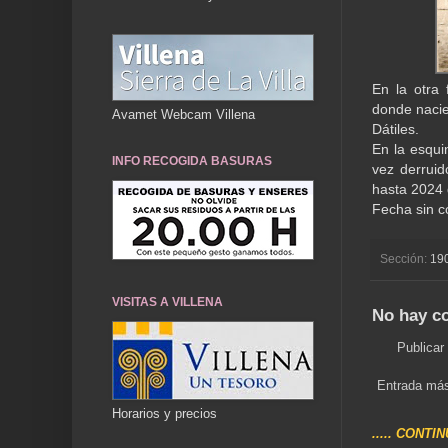
En la otra 
donde nacier
Avamet Webcam Villena
Dátiles.
En la esqui
INFO RECOGIDA BASURAS
vez derruid
hasta 2024 
Fecha sin c
Sección:
19
VISITAS A VILLENA
No hay c
Publicar
Entrada más
Horarios y precios
..... CONTI