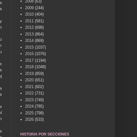
2008
(63)
a
2009
(244)
a
2010
(404)
y
2011
(581)
o
2012
(698)
2013
(864)
o
2014
(869)
r
2015
(1037)
u
2016
(1076)
2017
(1194)
e
2018
(1048)
s
2019
(859)
j
2020
(651)
2021
(602)
a
2022
(731)
s
2023
(749)
e
2024
(785)
l
2025
(798)
n
2026
(533)
s
HISTORIA POR SECCIONES
a