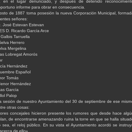
ra en el lugar denunciado, y después de detenido reconocimient
 oportuno informe para obrar en consecuencia.
osto de 1887 toma posesión la nueva Corporación Municipal, formad
ientes señores:
 José Estevan Estevan
 D. Ricardo García Arce
Galbis Tarruella
Selva Herrero
elva Mergelina
ias Lobregat Amorós
er
rcía Hernández
quembre Español
nor Tomás
Menor Hernández
tas García
llol Palop
la sesión de nuestro Ayuntamiento del 30 de septiembre de ese mism
tre otras cosas:
ores concejales hicieron presente los rumores que desde hace algú
ulan, de encontrarse amenazando ruina la torre en que se halla situad
o sea, el reloj público. En su vista el Ayuntamiento acordó se instruy
acerca de ello».