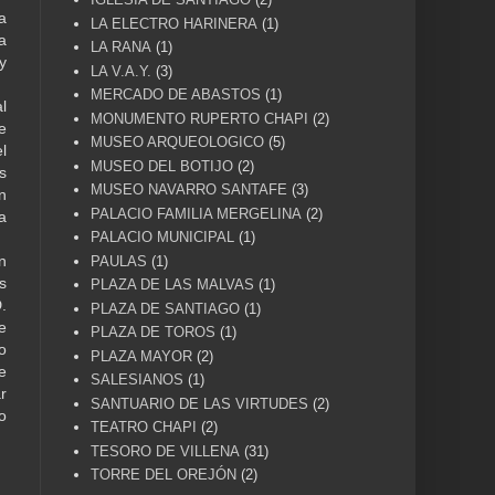
a
LA ELECTRO HARINERA
(1)
a
LA RANA
(1)
y
LA V.A.Y.
(3)
MERCADO DE ABASTOS
(1)
l
MONUMENTO RUPERTO CHAPI
(2)
e
MUSEO ARQUEOLOGICO
(5)
l
MUSEO DEL BOTIJO
(2)
s
MUSEO NAVARRO SANTAFE
(3)
n
PALACIO FAMILIA MERGELINA
(2)
a
PALACIO MUNICIPAL
(1)
n
PAULAS
(1)
s
PLAZA DE LAS MALVAS
(1)
.
PLAZA DE SANTIAGO
(1)
e
PLAZA DE TOROS
(1)
o
PLAZA MAYOR
(2)
e
SALESIANOS
(1)
r
SANTUARIO DE LAS VIRTUDES
(2)
o
TEATRO CHAPI
(2)
TESORO DE VILLENA
(31)
TORRE DEL OREJÓN
(2)