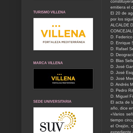
constituye
emitiera el
TURISMO VILLENA
El 20 de ag
por los sigu
ALCALDE D.
CONCEJALES
D. Federico 
D. Enrique 
D. Rafael S
D. Deograc
D. Blas Sell
MARCA VILLENA
D. José Ga
D. José Es
D. José Me
D. Andrés 
D. Pedro Ri
D. Miguel Fi
SEDE UNIVERSITARIA
El acta de 
año, dice en
«Varios señ
tiempo circ
el Orejón, 
expediente 