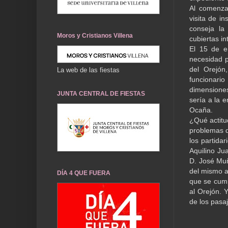
Al comenza
visita de i
conseja la
Moros y Cristianos Villena
cubiertas in
El 15 de e
necesidad p
del Orejón,
La web de las fiestas
funcionario
dimensiones
JUNTA CENTRAL DE FIESTAS
sería a la 
Ocaña.
¿Qué actitu
problemas q
los partida
Aquilino Ju
D. José Muñ
del mismo a
DÍA 4 QUE FUERA
que se cump
al Orejón. 
de los pasa