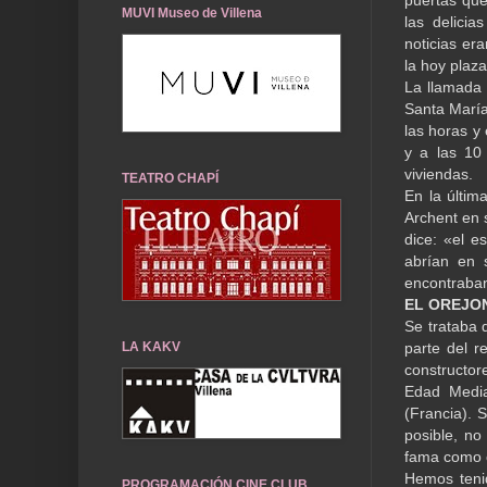
MUVI Museo de Villena
las delici
noticias er
la hoy plaz
La llamada
Santa María
las horas y 
y a las 10
viviendas.
TEATRO CHAPÍ
En la últim
Archent en 
dice: «el e
abrían en 
encontraban 
EL OREJO
Se trataba 
parte del r
LA KAKV
constructor
Edad Media
(Francia). 
posible, no
fama como c
Hemos tenid
PROGRAMACIÓN CINE CLUB