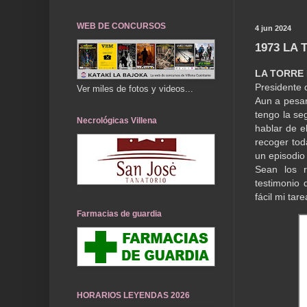
WEB DE CONCURSOS
4 jun 2024
1973 LA
LA TORRE
Presidente 
Ver miles de fotos y videos...
Aun a pesar
tengo la se
Necrológicas Villena
hablar de e
recoger tod
un episodio 
Sean los r
testimonio
fácil mi tare
Farmacias de guardia
HORARIOS LEYENDAS 2026