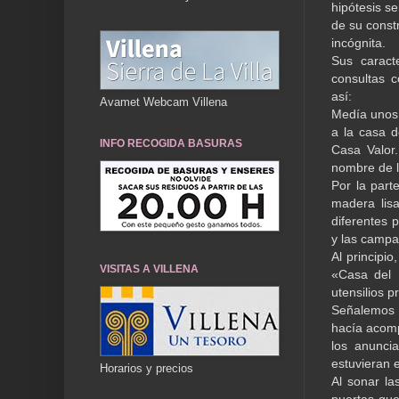
hipótesis s
de su const
incógnita.
Sus caract
consultas 
así:
Avamet Webcam Villena
Medía unos 
a la casa d
INFO RECOGIDA BASURAS
Casa Valor.
nombre de l
Por la part
madera lis
diferentes p
y las campa
Al principi
VISITAS A VILLENA
«Casa del 
utensilios p
Señalemos 
hacía acomp
los anunci
estuvieran 
Horarios y precios
Al sonar la
puertas que