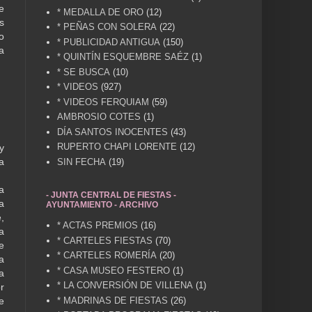
e
* MEDALLA DE ORO
(12)
s
* PEÑAS CON SOLERA
(22)
o
* PUBLICIDAD ANTIGUA
(150)
a
* QUINTÍN ESQUEMBRE SAÉZ
(1)
* SE BUSCA
(10)
* VIDEOS
(927)
* VIDEOS FERQUIAM
(59)
AMBROSIO COTES
(1)
DÍA SANTOS INOCENTES
(43)
RUPERTO CHAPI LORENTE
(12)
y
a
SIN FECHA
(19)
a
- JUNTA CENTRAL DE FIESTAS -
a
AYUNTAMIENTO - ARCHIVO
,
* ACTAS PREMIOS
(16)
a
* CARTELES FIESTAS
(70)
e
* CARTELES ROMERÍA
(20)
a
* CASA MUSEO FESTERO
(1)
a
* LA CONVERSIÓN DE VILLENA
(1)
r
e
* MADRINAS DE FIESTAS
(26)