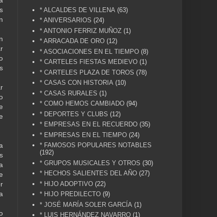
s
* ALCALDES DE VILLENA
(63)
n
* ANIVERSARIOS
(24)
* ANTONIO FERRIZ MUÑOZ
(1)
n
* ARRACADA DE ORO
(12)
r
* ASOCIACIONES EN EL TIEMPO
(8)
o
* CARTELES FIESTAS MEDIEVO
(1)
s
* CARTELES PLAZA DE TOROS
(78)
* CASAS CON HISTORIA
(10)
r
* CASAS RURALES
(1)
o
* COMO HEMOS CAMBIADO
(94)
e
* DEPORTES Y CLUBS
(12)
e
* EMPRESAS EN EL RECUERDO
(35)
* EMPRESAS EN EL TIEMPO
(24)
a
* FAMOSOS POPULARES NOTABLES
(192)
s
* GRUPOS MUSICALES Y OTROS
(30)
a
* HECHOS SALIENTES DEL AÑO
(27)
e
r
* HIJO ADOPTIVO
(22)
a
* HIJO PREDILECTO
(9)
* JOSÉ MARÍA SOLER GARCÍA
(1)
o
* LUIS HERNÁNDEZ NAVARRO
(1)