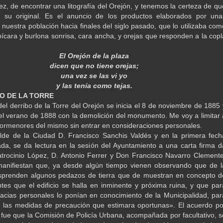
ez, de encontrar una litografía del Orejón, y tenemos la certeza de qu
 su original. Es el anuncio de los productos elaborados por una
nuestra población hacia finales del siglo pasado, que lo utilizaba com
ícara y burlona sonrisa, cara ancha, y orejas que responden a la copl
El Orejón de la plaza
dicen que no tiene orejas;
una vez se las vi yo
y las tenía como tejas.
O DE LA TORRE
del derribo de la Torre del Orejón se inicia el 8 de noviembre de 1885 
el verano de 1888 con la demolición del monumento. Me voy a limitar 
 pormenores del mismo sin entrar en consideraciones personales.
lde de la Ciudad D. Francisco Sanchis Valdés y en la primera fech
ada, se da lectura en la sesión del Ayuntamiento a una carta firma d
trocinio López, D. Antonio Ferrer y Don Francisco Navarro Clemente
manifiestan que, ya desde algún tiempo vienen observando que de l
esprenden algunos pedazos de tierra que de muestran en concepto d
tes que el edificio se halla en inminente y próxima ruina, y que par
racias personales lo ponían en conocimiento de la Municipalidad, par
 las medidas de precaución que estimara oportunas». El acuerdo po
fue que la Comisión de Policía Urbana, acompañada por facultativo, s