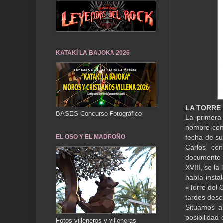
KATAKÍ LA BAJOKA 2026
LA TORRE
BASES Concurso Fotográfico
La primera
nombre con 
fecha de su
EL OSO Y EL MADROÑO
Carlos con
documento 
XVIII, se l
había insta
«Torre del 
tardes desc
Situamos a
posibilidad
Fotos villeneros y villeneras