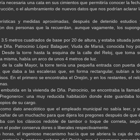
ería necesaria una cata en sus cimientos que permitiría conocer la fech
rucción, o el alumbramiento de nuevos datos que nos podrían aclarar l
erísticas y medidas aproximadas, después de detenido estudios 
con dos personas que la recuerdan, aunque vagamente, los supong
3.5 metros cuadrados de base por 20 de altura, y estaba situada junt
e Dña. Patrocinio López Balaguer, Viuda de Marsá, conocida hoy po
 Desde la torre hasta la esquina de la calle del Reloj, que toma s
a misma, había un arco de unos 4 metros de luz.
e de la calle Mayor, la torre tenía una pequeña entrada con puerta d
a que daba a las escaleras que, en forma rectangular, subían a lo
isos. En el primero se encontraba el Orejón, y en los restantes, el relo
nas.
o, embutida en la vivienda de Dña. Patrocinio, se encontraba la llamad
Pregonero»: una muy reducida habitación donde éste guardaba lo
ropios de su cargo.
como dato anecdótico que el empleado municipal no sabía leer, y s
añar de un muchacho para que dijera los pregones después de que é
aba con los clásicos redoble de tambor o toque de corneta, segú
en el poder conserva dores o liberales respectivamente.
s horas, el ingenioso mecanismo hacía que se abriera la caja de do
 contenía la grotesca cabeza del Orejón, que al asomarse provocab