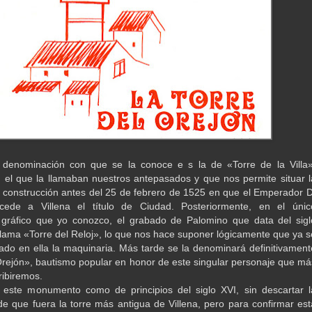
 denominación con que se la conoce e s la de «Torre de la Villa»
el que la llamaban nuestros antepasados y que nos permite situar l
 construcción antes del 25 de febrero de 1525 en que el Emperador D
cede a Villena el título de Ciudad. Posteriormente, en el únic
gráfico que yo conozco, el grabado de Palomino que data del sigl
a llama «Torre del Reloj», lo que nos hace suponer lógicamente que ya s
lado en ella la maquinaria. Más tarde se la denominará definitivament
Orejón», bautismo popular en honor de este singular personaje que má
ribiremos.
 este monumento como de principios del siglo XVI, sin descartar l
 de que fuera la torre más antigua de Villena, pero para confirmar est