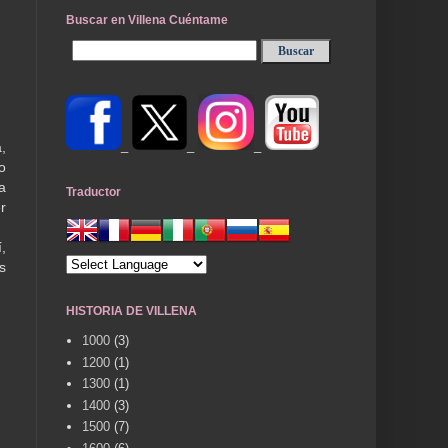
Buscar en Villena Cuéntame
_
_
_
,
o
a
Traductor
r
,
s
HISTORIA DE VILLENA
1000
(3)
1200
(1)
1300
(1)
1400
(3)
1500
(7)