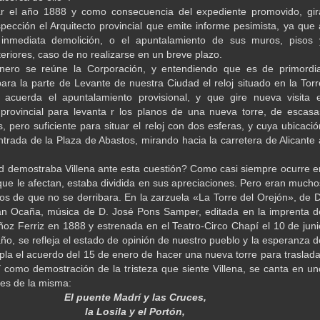
r el año 1888 y como consecuencia del expediente promovido, gir
nspección el Arquitecto provincial que emite informe pesimista, ya que 
 inmediata demolición, o el apuntalamiento de sus muros, pisos 
teriores, caso de no realizarse en un breve plazo.
nero se reúne la Corporación, y entendiendo que es de primordia
ara la parte de Levante de nuestra Ciudad el reloj situado en la Torr
 acuerda el apuntalamiento provisional, y que gire nueva visita e
 provincial para levanta r los planos de una nueva torre, de escasa
, pero suficiente para situar el reloj con dos esferas, y cuya ubicació
entrada de la Plaza de Abastos, mirando hacia la carretera de Alicante 
d demostraba Villena ante esta cuestión? Como casi siempre ocurre e
ue le afectan, estaba dividida en sus apreciaciones. Pero eran mucho
rios de que no se derribara. En la zarzuela «La Torre del Orejón», de D
an Ocaña, música de D. José Pons Samper, editada en la imprenta d
oz Ferriz en 1888 y estrenada en el Teatro-Circo Chapí el 10 de juni
ño, se refleja el estado de opinión de nuestro pueblo y la esperanza d
la el acuerdo del 15 de enero de hacer una nueva torre para traslada
Y como demostración de la tristeza que siente Villena, se canta en un
jes de la misma:
El puente Madrí y las Cruces,
la Losila y el Portón,