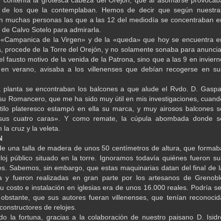
as de los que la contemplaban. Hemos de decir que según nuestra
an muchas personas las que a las 12 del mediodía se concentraban e
a de Calvo Sotelo para admirarla.
 «Campanica de la Virgen» y de la «queda» que hoy se encuentra e
, procede de la Torre del Orejón, y no solamente sonaba para anuncia
el fausto motivo de la venida de la Patrona, sino que a las 9 en inviern
 en verano, avisaba a los villenenses que debían recogerse en su
a planta se encontraban los balcones a que alude el Rvdo. D. Gaspa
su Romancero, que me ha sido muy útil en mis investigaciones, cuand
stilo plateresco estampó en ella su marca, y muy airosos balcones s
sus cuatro caras». Y como remate, la cúpula abombada donde s
la cruz y la veleta.
N
de una talla de madera de unos 50 centímetros de altura, que formab
eloj público situado en la torre. Ignoramos todavía quiénes fueron su
es. Sabemos, sin embargo, que estas maquinarias datan del final de l
 y fueron realizadas en gran parte por los artesanos de Grenobl
Su costo e instalación en iglesias era de unos 16.000 reales. Podría se
 obstante, que sus autores fueran villenenses, que tenían reconocid
onstructores de relojes.
o la fortuna, gracias a la colaboración de nuestro paisano D. Isidr