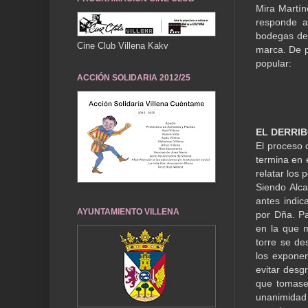
Mira Martín
responde a
bodegas de 
Cine Club Villena Kakv
marca. De p
popular:
ACCIÓN SOLIDARIA 2012/25
EL DERRIB
El proceso 
termina en 
relatar los
Siendo Alca
antes indic
AYUNTAMIENTO VILLENA
por Dña. Pa
en la que 
torre se d
los exponen
evitar desg
que tomase
unanimidad 