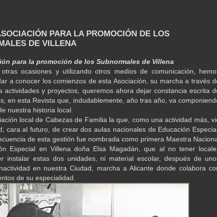
 ASOCIACIÓN PARA LA PROMOCIÓN DE LOS
ALES DE VILLENA
ión para la promoción de los Subnormales de Villena
otras ocasiones y utilizando otros medios de comunicación, hemo
dar a conocer los comienzos de esta Asociación, su marcha a través d
us actividades y proyectos, queremos ahora dejar constancia escrita d
s, en esta Revista que, indudablemente, año tras año, va componiend
e nuestra historia local.
iación local de Cabezas de Familia la que, como una actividad más, vi
d, cara al futuro, de crear dos aulas nacionales de Educación Especial
cuencia de esta gestión fue nombrada como primera Maestra Naciona
ón Especial en Villena doña Elsa Magadán, que al no tener locale
 instalar estas dos unidades, ni material escolar, después de uno
nactividad en nuestra Ciudad, marcha a Alicante donde colabora co
entos de su especialidad.