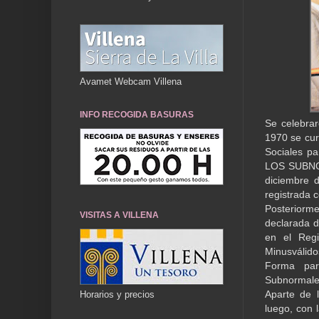
Avamet Webcam Villena
INFO RECOGIDA BASURAS
Se celebrar
1970 se curs
Sociales p
LOS SUBNOR
diciembre 
registrada 
Posteriorm
VISITAS A VILLENA
declarada d
en el Regi
Minusválido
Forma par
Subnormales
Aparte de 
Horarios y precios
luego, con 