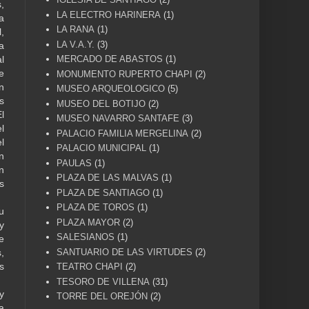
,
LA ELECTRO HARINERA
(1)
a
LA RANA
(1)
,
LA V.A.Y.
(3)
a
MERCADO DE ABASTOS
(1)
l
e
MONUMENTO RUPERTO CHAPI
(2)
n
MUSEO ARQUEOLOGICO
(5)
s
MUSEO DEL BOTIJO
(2)
l
MUSEO NAVARRO SANTAFE
(3)
l
PALACIO FAMILIA MERGELINA
(2)
l
PALACIO MUNICIPAL
(1)
n
PAULAS
(1)
n
PLAZA DE LAS MALVAS
(1)
s
PLAZA DE SANTIAGO
(1)
PLAZA DE TOROS
(1)
u
PLAZA MAYOR
(2)
y
SALESIANOS
(1)
e
SANTUARIO DE LAS VIRTUDES
(2)
,
s
TEATRO CHAPI
(2)
TESORO DE VILLENA
(31)
y
TORRE DEL OREJÓN
(2)
a