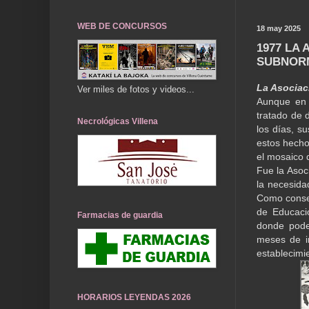
WEB DE CONCURSOS
18 may 2025
1977 LA
SUBNORM
La Asociac
Ver miles de fotos y videos...
Aunque en 
tratado de 
Necrológicas Villena
los días, s
estos hecho
el mosaico d
Fue la Asoc
la necesida
Como conse
de Educaci
Farmacias de guardia
donde poder
meses de i
establecimi
HORARIOS LEYENDAS 2026