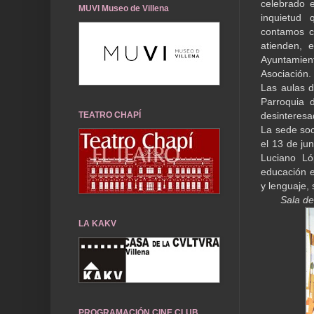
celebrado e
MUVI Museo de Villena
inquietud 
contamos c
atienden, e
Ayuntamien
Asociación.
Las aulas d
Parroquia 
TEATRO CHAPÍ
desinteresa
La sede soc
el 13 de ju
Luciano Ló
educación es
y lenguaje, 
Sala de
LA KAKV
PROGRAMACIÓN CINE CLUB