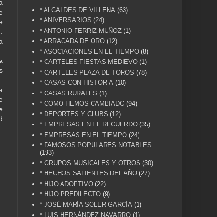
a
* ALCALDES DE VILLENA
(63)
e
* ANIVERSARIOS
(24)
e
* ANTONIO FERRIZ MUÑOZ
(1)
.
* ARRACADA DE ORO
(12)
a
* ASOCIACIONES EN EL TIEMPO
(8)
a
* CARTELES FIESTAS MEDIEVO
(1)
s
* CARTELES PLAZA DE TOROS
(78)
* CASAS CON HISTORIA
(10)
a
* CASAS RURALES
(1)
e
* COMO HEMOS CAMBIADO
(94)
e
* DEPORTES Y CLUBS
(12)
d
* EMPRESAS EN EL RECUERDO
(35)
* EMPRESAS EN EL TIEMPO
(24)
* FAMOSOS POPULARES NOTABLES
(193)
* GRUPOS MUSICALES Y OTROS
(30)
* HECHOS SALIENTES DEL AÑO
(27)
* HIJO ADOPTIVO
(22)
* HIJO PREDILECTO
(9)
* JOSÉ MARÍA SOLER GARCÍA
(1)
* LUIS HERNÁNDEZ NAVARRO
(1)