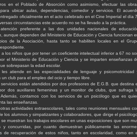
ros en el Poblado de Absorción como asimismo, efectuar las obra
 para ubicar aulas, dependencias, comedor y servicios. El acuerd
entregado oficialmente en el acto celebrado en el Cine Imperial el día 7
versas circunstancias este acuerdo no se ha llevado a la práctica.
atención preferente a las dos unidades nacionales de educació
e, aunque dependen del Ministerio de Educación y Ciencia funcionan e
pios de la Asociación, hasta tanto se habiliten locales en el Grup
respondiente.
a los niños que por tener un coeficiente intelectual inferior a 67 no so
or el Ministerio de Educación y Ciencia y se imparten enseñanzas d
 que sobrepasan la edad escolar.
 les atiende en las especialidades de lenguaje y psicomotricidad 
un club para el empleo del ocio y tiempo libre.
 servicios están atendidos por dos profesores de E.G.B. que destina e
 por dos auxiliares femeninas y un monitor de clubs, que sufraga l
. Además, contamos con los servicios de un psicólogo que es quie
enta las enseñanzas.
 otras actividades extraescolares, tales como reuniones mensuales co
de los alumnos y simpatizantes y colaboradores, que dirige el psicólogo
se muestran los trabajos escolares en unas exposiciones que son mu
 y concurridas, por cuanto demuestran públicamente las enorme
es de recuperación de estos niños, tanto en escolaridad, como en e