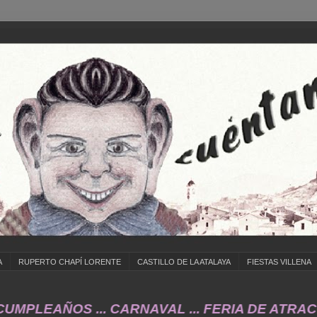
A
RUPERTO CHAPÍ LORENTE
CASTILLO DE LA ATALAYA
FIESTAS VILLENA
AÑOS ... CARNAVAL ... FERIA DE ATRACCIONE