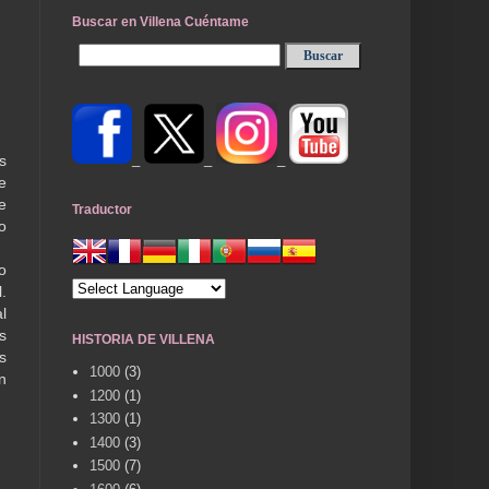
Buscar en Villena Cuéntame
_
_
_
s
e
e
Traductor
o
o
.
l
s
HISTORIA DE VILLENA
s
1000
(3)
n
1200
(1)
1300
(1)
1400
(3)
1500
(7)