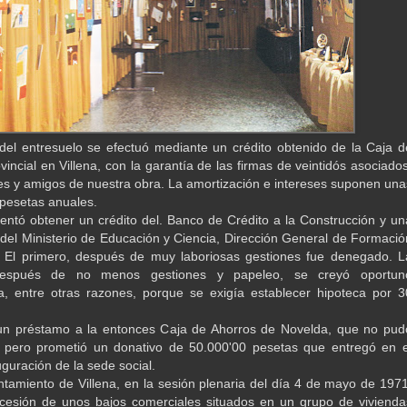
el entresuelo se efectuó mediante un crédito obtenido de la Caja d
incial en Villena, con la garantía de las firmas de veintidós asociados
es y amigos de nuestra obra. La amortización e intereses suponen una
pesetas anuales.
tentó obtener un crédito del. Banco de Crédito a la Construcción y un
del Ministerio de Educación y Ciencia, Dirección General de Formació
. El primero, después de muy laboriosas gestiones fue denegado. L
espués de no menos gestiones y papeleo, se creyó oportun
a, entre otras razones, porque se exigía establecer hipoteca por 3
 un préstamo a la entonces Caja de Ahorros de Novelda, que no pud
, pero prometió un donativo de 50.000'00 pesetas que entregó en e
guración de la sede social.
untamiento de Villena, en la sesión plenaria del día 4 de mayo de 1971
cesión de unos bajos comerciales situados en un grupo de vivienda