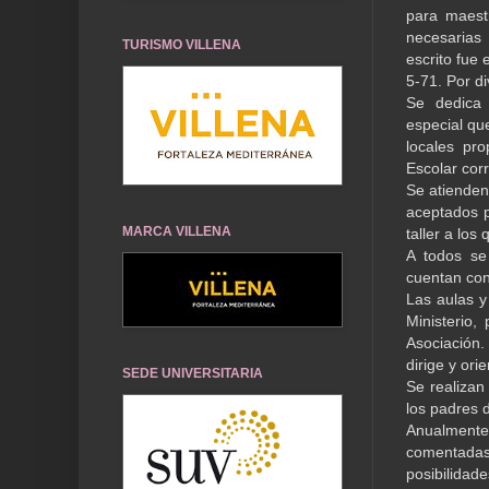
para maest
necesarias
TURISMO VILLENA
escrito fue 
5-71. Por di
Se dedica 
especial qu
locales pro
Escolar cor
Se atienden 
aceptados p
MARCA VILLENA
taller a los
A todos se
cuentan con 
Las aulas y
Ministerio,
Asociación
dirige y ori
SEDE UNIVERSITARIA
Se realizan
los padres 
Anualmente 
comentadas
posibilidad