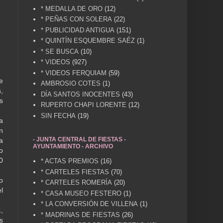
* MEDALLA DE ORO
(12)
* PEÑAS CON SOLERA
(22)
* PUBLICIDAD ANTIGUA
(151)
* QUINTÍN ESQUEMBRE SAÉZ
(1)
* SE BUSCA
(10)
* VIDEOS
(927)
* VIDEOS FERQUIAM
(59)
e
AMBROSIO COTES
(1)
,
DÍA SANTOS INOCENTES
(43)
s
RUPERTO CHAPI LORENTE
(12)
SIN FECHA
(19)
a
n
- JUNTA CENTRAL DE FIESTAS -
a
AYUNTAMIENTO - ARCHIVO
o
0
* ACTAS PREMIOS
(16)
* CARTELES FIESTAS
(70)
o
* CARTELES ROMERÍA
(20)
l
* CASA MUSEO FESTERO
(1)
* LA CONVERSIÓN DE VILLENA
(1)
,
* MADRINAS DE FIESTAS
(26)
s