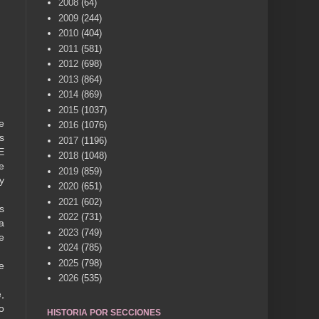
2008
(64)
2009
(244)
2010
(404)
2011
(581)
2012
(698)
2013
(864)
2014
(869)
2015
(1037)
e
2016
(1076)
s
2017
(1196)
E
2018
(1048)
e
2019
(859)
y
2020
(651)
2021
(602)
s
2022
(731)
a
2023
(749)
e
2024
(785)
2025
(798)
e
2026
(535)
,
o
HISTORIA POR SECCIONES