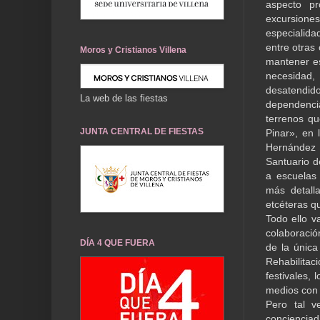
aspecto pr
excursiones
especialida
entre otras
Moros y Cristianos Villena
mantener es
necesidad,
desatendid
La web de las fiestas
dependencia
terrenos qu
JUNTA CENTRAL DE FIESTAS
Pinar», en 
Hernández h
Santuario d
a escuelas 
más detall
etcéteras qu
Todo ello v
colaboració
DÍA 4 QUE FUERA
de la única
Rehabilita
festivales, 
medios con
Pero tal v
concienciad