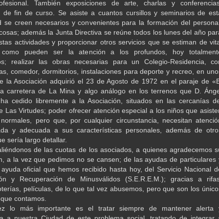
ofesional. También exposiciones de arte, charlas y conferencias
 de fin de curso. Se asiste a cuantos cursillos y seminarios de est
d se creen necesarios y convenientes para la formación del personal
 cosas; además la Junta Directiva se reúne todos los lunes del año par
tas actividades y proporcionar otros servicios que se estiman de vita
 como pueden ser la atención a los profundos, hoy totalment
os; realizar las obras necesarias para un Colegio-Residencia, co
s, comedor, dormitorios, instalaciones para deporte y recreo, en uno
e la Asociación adquirió el 23 de Agosto de 1972 en el paraje de «E
la carretera de La Mina y algo análogo en los terrenos que D. Ánge
a cedido libremente a la Asociación, situados en las cercanías de
e Las Virtudes; poder ofrecer atención especial a los niños que asiste
normales, pero que, por cualquier circunstancia, necesitan atenció
ada y adecuada a sus características personales, además de otro
e sería largo detallar.
aliéndonos de las cuotas de los asociados, a quienes agradecemos s
n, a la vez que pedimos no se cansen; de las ayudas de particulares 
 ayuda oficial que hemos recibido hasta hoy, del Servicio Nacional d
ción y Recuperación de Minusválidos (S.E.R.E.M.); gracias a rifas
loterías, películas, de lo que tal vez abusemos, pero que son los único
 que contamos.
ez lo más importante es el tratar siempre de mantener alerta 
a a nuestra Ciudad de este problema social, tratando de integrar 