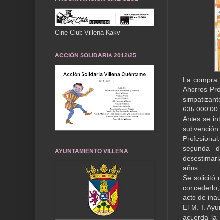
Cine Club Villena Kakv
ACCIÓN SOLIDARIA 2012/25
La compra d
Ahorros Prov
simpatizant
635.000'00 
Antes se in
subvención 
Profesional
segunda d
AYUNTAMIENTO VILLENA
desestimarl
años.
Se solicitó
concederlo
acto de inau
El M. I. Ay
acuerda la 