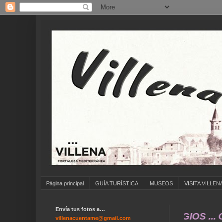
Página principal
GUÍA TURÍSTICA
MUSEOS
VISITA VILLEN
Envía tus fotos a…
 FOTOS ANTIGUAS DE ... COLEGIOS ... CUMPLE
villenacuentame@gmail.com