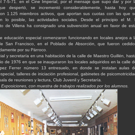
l 7-5-71. en el Cine Imperial, por el mensaje que supo dar y por l
que despertó, se incrementó considerablemente, hasta hoy qu
on 1.125 miembros activos, que aportan sus cuotas con las que s
n lo posible, las actividades sociales. Desde el principio el M. I
to de Villena ha consignado una subvención anual en favor de est
e educación especial comenzaron funcionando en locales anejos a l
de San Francisco, en el Poblado de Absorción, que fueron cedido
damente por su Párroco.
ial y secretaría en una habitación de la calle de Maestro Guillén, hast
nio de 1976 en que se inauguraron los locales adquiridos en la calle d
pez Ferrer número 13 entresuelo, en donde se instalan aulas d
pecial, talleres de iniciación profesional, gabinetes de psicomotricida
sala de reuniones y lectura, Club Juvenil y Secretaría.
 Exposiciones, con muestra de trabajos realizados por los alumnos.