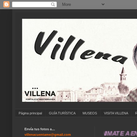
Página principal
GUÍA TURÍSTICA
MUSEOS
VISITA VILLENA
Envía tus fotos a…
... ANÍMATE A ENVIAR
villenacuentame@gmail.com