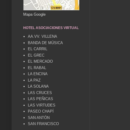
Mapa Google
HOTEL ASOCIACIONES VIRTUAL
AA.VV. VILLENA
BANDA DE MÚSICA
EL CARRIL
EL GREC
EL MERCADO
EL RABAL
LA ENCINA
LA PAZ
LA SOLANA
LAS CRUCES
LAS PEÑICAS
LAS VIRTUDES
PASEO CHAPÍ
SAN ANTÓN
SAN FRANCISCO