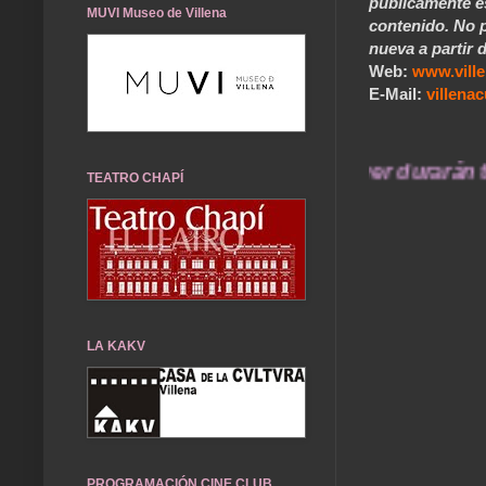
públicamente e
MUVI Museo de Villena
contenido. No p
nueva a partir d
Web:
www.vill
E-Mail:
villen
... Nuestros recuerdos de ayer durarán toda 
TEATRO CHAPÍ
LA KAKV
PROGRAMACIÓN CINE CLUB