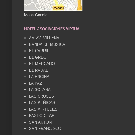
Mapa Google
HOTEL ASOCIACIONES VIRTUAL
AA.VV. VILLENA
BANDA DE MÚSICA
EL CARRIL
EL GREC
EL MERCADO
EL RABAL
LA ENCINA
LA PAZ
LA SOLANA
LAS CRUCES
LAS PEÑICAS
LAS VIRTUDES
PASEO CHAPÍ
SAN ANTÓN
SAN FRANCISCO