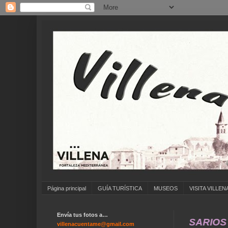
Página principal
GUÍA TURÍSTICA
MUSEOS
VISITA VILLEN
Envía tus fotos a…
... BODAS ... COMUNIONES ... ANIVERSARIOS
villenacuentame@gmail.com