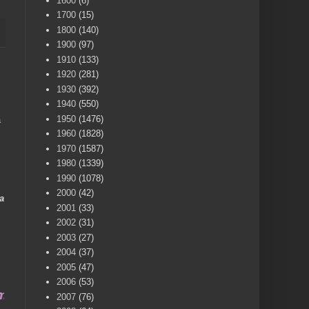
1600
(6)
1700
(15)
1800
(140)
1900
(97)
1910
(133)
1920
(281)
1930
(392)
1940
(550)
1950
(1476)
a
1960
(1828)
1970
(1587)
1980
(1339)
1990
(1078)
2000
(42)
a
2001
(33)
2002
(31)
2003
(27)
2004
(37)
2005
(47)
2006
(53)
 COMPARTIMOS GRATIS CON TOD@S L@S VILLENER@S 
2007
(76)