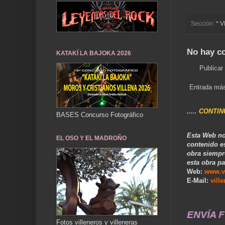
Sección:
* 
No hay c
KATAKÍ LA BAJOKA 2026
Publicar
Entrada más
..... CONTI
BASES Concurso Fotográfico
Esta Web no
EL OSO Y EL MADROÑO
contenido e
obra siempr
esta obra pa
Web:
www.v
E-Mail:
vill
STÓRICA DE NUESTRA CIUDAD... ENVÍA FOTOS Y CO
Fotos villeneros y villeneras