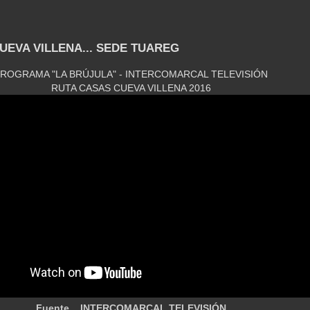
UEVA VILLENA... SEDE TUAREG
ROGRAMA "LA BRÚJULA" - INTERCOMARCAL TELEVISIÓN
RUTA CASAS CUEVA VILLENA 2016
Fuente... INTERCOMARCAL TELEVISIÓN