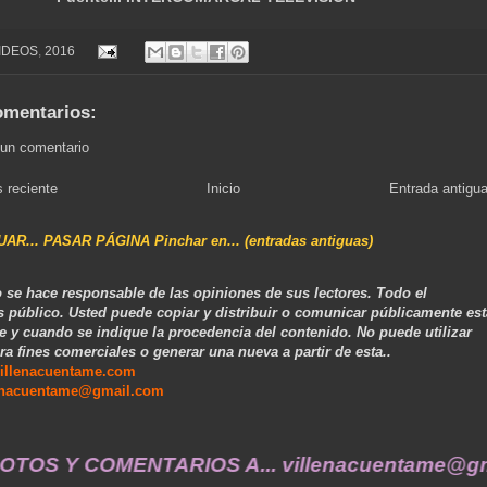
VIDEOS
,
2016
omentarios:
 un comentario
 reciente
Inicio
Entrada antigu
NUAR... PASAR PÁGINA Pinchar en... (entradas antiguas)
 se hace responsable de las opiniones de sus lectores. Todo el
s público. Usted puede copiar y distribuir o comunicar públicamente est
e y cuando se indique la procedencia del contenido. No puede utilizar
ra fines comerciales o generar una nueva a partir de esta..
illenacuentame.com
enacuentame@gmail.com
MENTARIOS A... villenacuentame@gmail.com ....