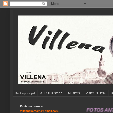
Página principal
GUÍA TURÍSTICA
MUSEOS
VISITA VILLENA
Envía tus fotos a…
... ANÍMATE A ENVIAR FOTOS ANTIGUAS
villenacuentame@gmail.com