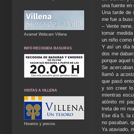
una fuente en
Una tarde de 
me fue a busc
– Vente nene, 
tomar medida 
Avamet Webcam Villena
un niño como t
Y así un día t
INFO RECOGIDA BASURAS
dos me daban p
porque aquel t
Se acercaban 
llamó a acost
que pasó ento
y sin creer lo
VISITAS A VILLENA
mientras escu
atónito mi pa
treta de mi ma
Ese día 5, la 
no pasaban, qu
Horarios y precios
Ya ataviado, m