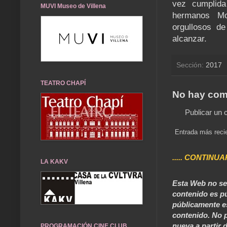
vez cumplida
MUVI Museo de Villena
hermanos Mo
orgullosos d
alcanzar.
Sección:
2017
TEATRO CHAPÍ
No hay com
Publicar un 
Entrada más reci
..... CONTINUA
LA KAKV
Esta Web no se 
contenido es pú
públicamente e
contenido. No p
nueva a partir d
PROGRAMACIÓN CINE CLUB