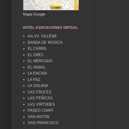
Mapa Google
HOTEL ASOCIACIONES VIRTUAL
AA.VV. VILLENA
BANDA DE MÚSICA
EL CARRIL
EL GREC
EL MERCADO
EL RABAL
LA ENCINA
LA PAZ
LA SOLANA
LAS CRUCES
LAS PEÑICAS
LAS VIRTUDES
PASEO CHAPÍ
SAN ANTÓN
SAN FRANCISCO