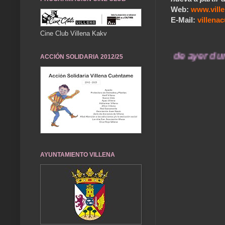
Web:
www.vill
E-Mail:
villen
Cine Club Villena Kakv
... Nuestros recuerdos de ayer durarán
ACCIÓN SOLIDARIA 2012/25
AYUNTAMIENTO VILLENA