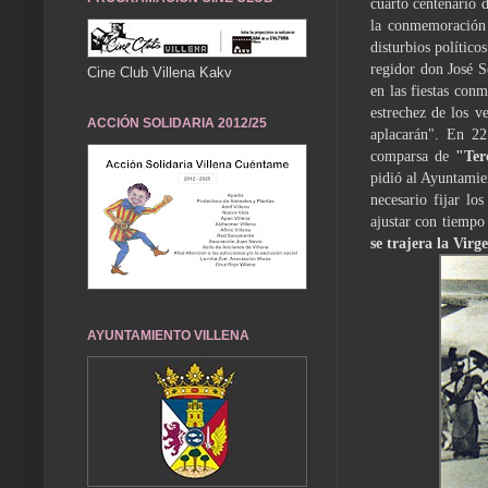
cuarto centenario
la conmemoración d
disturbios polí­tic
regidor don José S
Cine Club Villena Kakv
en las fiestas conm
estrechez de los v
ACCIÓN SOLIDARIA 2012/25
aplacarán". En 22
comparsa de
"Ter
pidió al Ayuntamie
necesario fijar lo
ajustar con tiempo
se trajera la Virg
AYUNTAMIENTO VILLENA