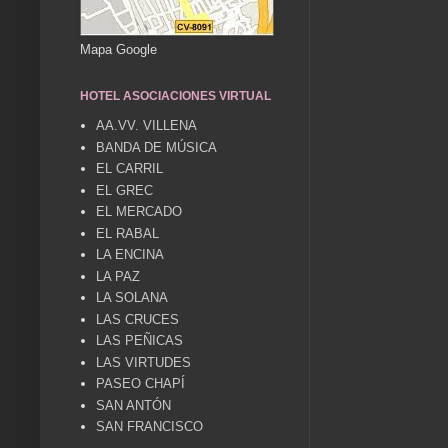
Mapa Google
HOTEL ASOCIACIONES VIRTUAL
AA.VV. VILLENA
BANDA DE MÚSICA
EL CARRIL
EL GREC
EL MERCADO
EL RABAL
LA ENCINA
LA PAZ
LA SOLANA
LAS CRUCES
LAS PEÑICAS
LAS VIRTUDES
PASEO CHAPÍ
SAN ANTÓN
SAN FRANCISCO