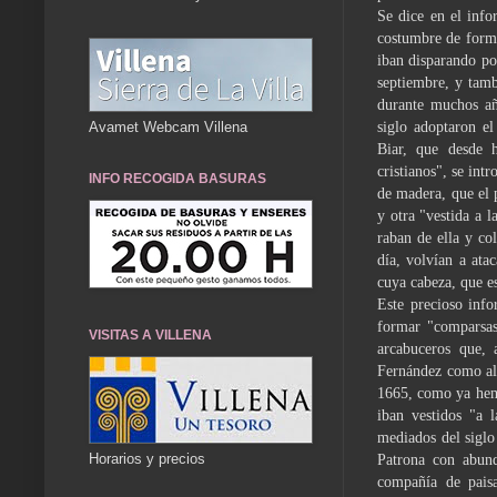
Se dice en el info
costumbre de for­m
iban disparando por
sep­tiembre, y tam
durante muchos año
siglo adoptaron el
Avamet Webcam Villena
Biar, que desde 
cristianos", se int
INFO RECOGIDA BASURAS
de madera, que el 
y otra "vestida a 
raban de ella y co
día, volvían a atac
cuya cabeza, que est
Este precioso info
formar "comparsas
VISITAS A VILLENA
arcabuceros que,
Fernández como alf
1665, como ya hem
iban vestidos "a 
mediados del siglo
Horarios y precios
Patrona con abund
compañía de paisa