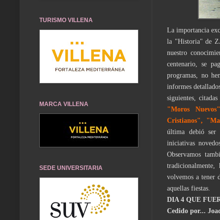
TURISMO VILLENA
La importancia exc
la "Historia" de 
nuestro conocimie
centenario, se pa
programas, no hem
informes detalla­do
siguientes, citada
MARCA VILLENA
"Moros Nuevos"
Cristianos", "Ma
última debió ser
iniciativas noved
Observamos tambi
tradicionalmente,
SEDE UNIVERSITARIA
volvemos a tener 
aquellas fiestas.
DIA 4 QUE FUER
Cedido por... Jo