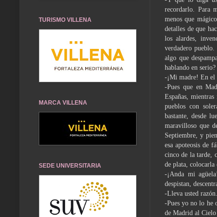
recordarlo. Para 
menos que mágico, 
TURISMO VILLENA
detalles de que hac
los alardes, inven
verdadero pueblo. 
algo que despampan
hablando en serio?
-¡Mi madre! En el 
-Pues que en Madr
Españas, mientras 
MARCA VILLENA
pueblos con soler
bastante, desde lu
maravilloso que d
Septiembre, y pien
esa apoteosis de f
cinco de la tarde, 
de plata, colocarla
SEDE UNIVERSITARIA
-¡Anda mi agüela
despistan, descent
-Lleva usted razón
-Pues yo no lo he o
de Madrid al Cielo 