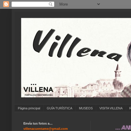
Página principal
GUÍA TURÍSTICA
MUSEOS
VISITA VILLENA
Envía tus fotos a…
... ANÍMATE 
villenacuentame@gmail.com