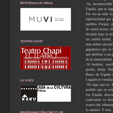
MUVI Museo de Villena
-Su inconmovible
España, que es alg
Por eso no sabe lo
espiritualidad que 
pueblos. Porque, a
de tantos trozos vi
fecundo bajo la mi
un castillo feudal,
TEATRO CHAPÍ
más nobles ejecuto
gigantesco que se 
que desfilan a sus 
de la inmortalidad
-Sí hombre, mucho
perdía, Julián. Pi
Banco de España si
Leganés te vendría 
LA KAKV
-No digo que no. P
posible que se cre
esa España desco
tradicional va des
avance del inhuman
lo nuestro. Y esto
PROGRAMACIÓN CINE CLUB