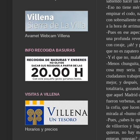
sabiendo hacer las 
-Eso no tiene méri
empinar el codo, n
con sobresaliente e
a la hora de arrim
-Pues en ese aspec
Avamet Webcam Villena
una profunda rever
con coraje, ¡ah! y 
INFO RECOGIDA BASURAS
que no es zapatero 
-Y el que no, malab
-Menos chunguita,
cosa muy seria. 
ciudadanos trabaje
mejor, y después, 
totalitaria, gozand
VISITAS A VILLENA
que aquel Madrid d
fueron verbenas, a
la cofia, que luce
mirada al «humo d
-Pues, ¿sabes lo q
de villorrios y lu
Horarios y precios
quieras, no hay 
enteran, renegao? ¡