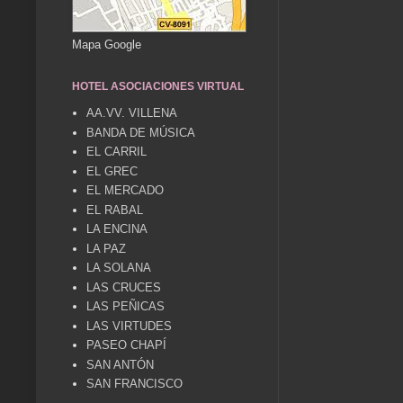
Mapa Google
HOTEL ASOCIACIONES VIRTUAL
AA.VV. VILLENA
BANDA DE MÚSICA
EL CARRIL
EL GREC
EL MERCADO
EL RABAL
LA ENCINA
LA PAZ
LA SOLANA
LAS CRUCES
LAS PEÑICAS
LAS VIRTUDES
PASEO CHAPÍ
SAN ANTÓN
SAN FRANCISCO