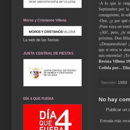
-A lo que le resp
Septiembre por la 
consiguiente, le so
Moros y Cristianos Villena
-Oye, ¿y por qué n
¡Pues vaya un tost
-¡Ah!, pero, ¿le m
próxima, Don Hilar
La web de las fiestas
-¡Desnaturalizan! 
que si otros te ab
JUNTA CENTRAL DE FIESTAS
mis entretelas! ¡Te
Revista Villena 1
Cedida por... Eli
Sección:
1950
No hay com
DÍA 4 QUE FUERA
Publicar un 
Entrada más reci