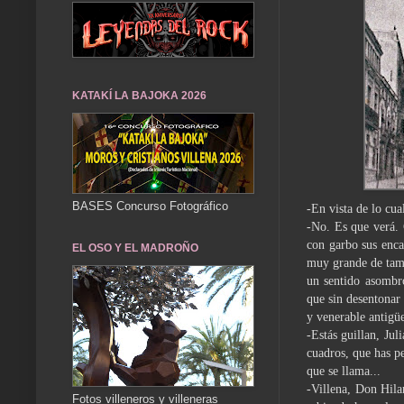
KATAKÍ LA BAJOKA 2026
BASES Concurso Fotográfico
-En vista de lo cua
-No. Es que verá. 
con garbo sus enca
EL OSO Y EL MADROÑO
muy grande de tama
un sentido asombro
que sin desentonar 
y venerable antigü
-Estás guillan, Ju
cuadros, que has pe
que se llama...
-Villena, Don Hila
Fotos villeneros y villeneras