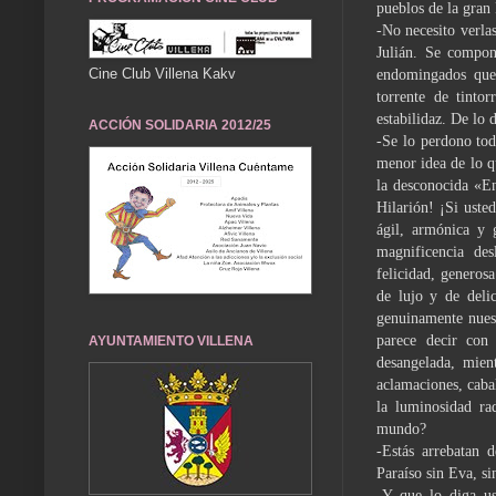
pueblos de la gran 
-No necesito verla
Julián. Se compon
Cine Club Villena Kakv
endomingados que 
torrente de tinto
estabilidaz. De lo 
ACCIÓN SOLIDARIA 2012/25
-Se lo perdono tod
menor idea de lo qu
la desconocida «E
Hilarión! ¡Si uste
ágil, armónica y 
magnificencia de
felicidad, generos
de lujo y de delic
genuinamente nuest
parece decir con
AYUNTAMIENTO VILLENA
desangelada, mien
aclamaciones, caba
la luminosidad ra
mundo?
-Estás arrebatan 
Paraíso sin Eva, si
-Y que lo diga us