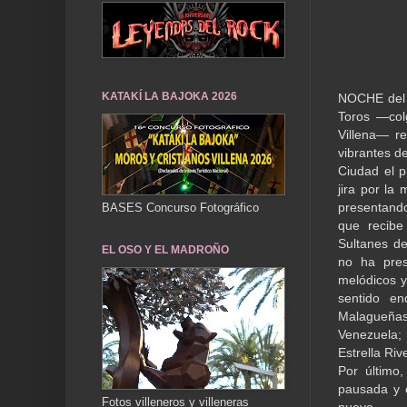
KATAKÍ LA BAJOKA 2026
NOCHE del 1
Toros —col
Villena— r
vibrantes d
Ciudad el p
jira por la
presentando 
BASES Concurso Fotográfico
que recibe
Sultanes de
EL OSO Y EL MADROÑO
no ha pres
melódicos y
sentido en
Malagueñas.
Venezuela; 
Estrella Ri
Por último
pausada y e
Fotos villeneros y villeneras