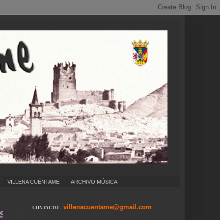
VILLENA CUÉNTAME
ARCHIVO MÚSICA
villenacuentame@gmail.com
CONTACTO...
 COLEGIOS ... CUMPLEAÑOS ... CARNAVAL ...