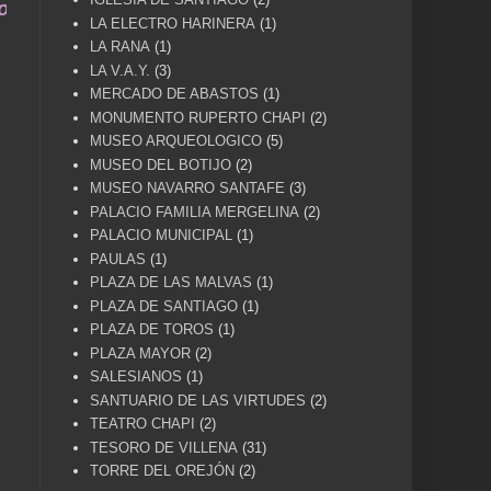
na vida .... TÚ HACES VILLENA CUÉNTAME... UN 
LA ELECTRO HARINERA
(1)
LA RANA
(1)
LA V.A.Y.
(3)
MERCADO DE ABASTOS
(1)
MONUMENTO RUPERTO CHAPI
(2)
MUSEO ARQUEOLOGICO
(5)
MUSEO DEL BOTIJO
(2)
MUSEO NAVARRO SANTAFE
(3)
PALACIO FAMILIA MERGELINA
(2)
PALACIO MUNICIPAL
(1)
PAULAS
(1)
PLAZA DE LAS MALVAS
(1)
PLAZA DE SANTIAGO
(1)
PLAZA DE TOROS
(1)
PLAZA MAYOR
(2)
SALESIANOS
(1)
SANTUARIO DE LAS VIRTUDES
(2)
TEATRO CHAPI
(2)
TESORO DE VILLENA
(31)
TORRE DEL OREJÓN
(2)