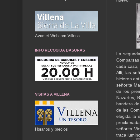
nuevo.
Avamet Webcam Villena
INFO RECOGIDA BASURAS
La segunda 
Comparsas 
cada caso,
Allí, las s
hicieron en
señorita Ma
de los pre
VISITAS A VILLENA
Nazaríes, 
bandera de 
de las Comp
elegida la 
proclamada 
señorita Vi
Horarios y precios
traca lumin