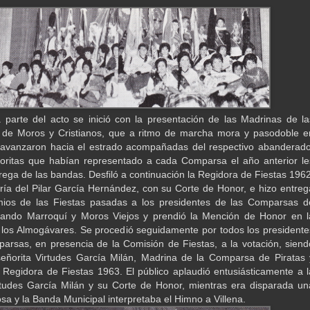
parte del acto se inició con la presentación de las Madrinas de la
de Moros y Cristianos, que a ritmo de marcha mora y pasodoble e
 avanzaron hacia el estrado acompañadas del respectivo abanderado
eñoritas que habían representado a cada Comparsa el año anterior le
trega de las bandas. Desfiló a continuación la Regidora de Fiestas 1962
ría del Pilar García Hernández, con su Corte de Honor, e hizo entreg
mios de las Fiestas pasadas a los presidentes de las Comparsas d
Bando Marroquí y Moros Viejos y prendió la Mención de Honor en l
los Almogávares. Se procedió seguidamente por todos los presidente
arsas, en presencia de la Comisión de Fiestas, a la votación, siend
señorita Virtudes García Milán, Madrina de la Comparsa de Piratas 
Regidora de Fiestas 1963. El público aplaudió entusiásticamente a l
rtudes García Milán y su Corte de Honor, mientras era disparada un
osa y la Banda Municipal interpretaba el Himno a Villena.