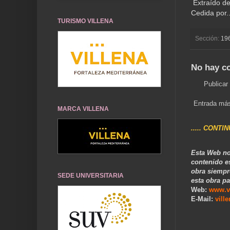
Extraído de
Cedida por..
TURISMO VILLENA
Sección:
19
No hay c
Publicar
Entrada más
MARCA VILLENA
..... CONTI
Esta Web no
contenido e
obra siempr
SEDE UNIVERSITARIA
esta obra pa
Web:
www.v
E-Mail:
vill