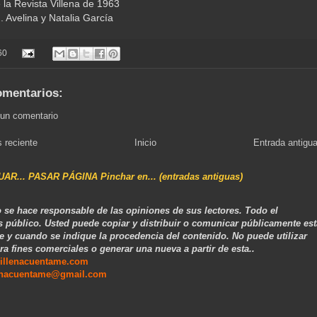
 la Revista Villena de 1963
. Avelina y Natalia García
60
omentarios:
 un comentario
 reciente
Inicio
Entrada antigu
NUAR... PASAR PÁGINA Pinchar en... (entradas antiguas)
 se hace responsable de las opiniones de sus lectores. Todo el
s público. Usted puede copiar y distribuir o comunicar públicamente est
e y cuando se indique la procedencia del contenido. No puede utilizar
ra fines comerciales o generar una nueva a partir de esta..
illenacuentame.com
enacuentame@gmail.com