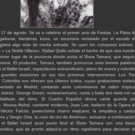
7 de agosto. Se va a celebrar el primer acto de Fiestas. La Plaza d
gaduras, banderas, luces, un escenario rematado por el escudo d
egistra algo más de media entrada. Se oyen los compases sobrios 
e « La Noble Villena». Rafael Quilis señala el hecho de que sea nuestr
rimer lugar de la provincia donde actúa el Show Tamara, que seguir
 misma. El productor, Tamara, también pronuncia unas breves palabra
al Ballet Israelí, espectáculo extraordinario, pleno de viveza y colorido
 grandes ovaciones en sus dos primeras intervenciones. Los Tre
 Colombia nos ofrecen sus últimos éxitos, cuyas grabaciones todaví
entado en Madrid, cantando aires colombianos de sabor tropical
 dulces. George Green, norteamericano, canta y baila dos twist con u
diablado del ritmo. El Cuadro Español ofrece cante grande po
 Moana Alohal, cantante moderna; Juan Lee, bailarín de la Opera d
Héctor Falcón, jovencísimo charro mejicano; la simpática y castiz
vera y Sergio Orta, la «voz de oro de América», actuaron a continuación
, el Ballet Israelí puso punto final al Show Tamara con una danz
xótica, que de pronto adquiría un ritmo rapidísimo para decrecer d