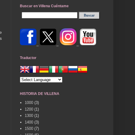
Buscar en Villena Cuéntame
e
s
_
_
_
Traductor
HISTORIA DE VILLENA
1000
(3)
1200
(1)
1300
(1)
1400
(3)
1500
(7)