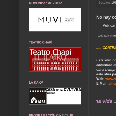
Sección:
19
MUVI Museo de Villena
No hay c
Publicar
Entrada más
TEATRO CHAPÍ
..... CONTI
Esta Web no
contenido e
obra siempr
esta obra pa
Web:
www.v
LA KAKV
E-Mail:
vill
recuerdos de ayer durarán toda una vida .... 
PROGRAMACIÓN CINE CLUB