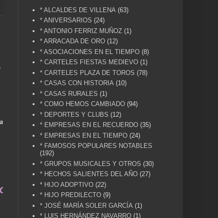
* ALCALDES DE VILLENA
(63)
* ANIVERSARIOS
(24)
* ANTONIO FERRIZ MUÑOZ
(1)
* ARRACADA DE ORO
(12)
* ASOCIACIONES EN EL TIEMPO
(8)
* CARTELES FIESTAS MEDIEVO
(1)
a
* CARTELES PLAZA DE TOROS
(78)
* CASAS CON HISTORIA
(10)
* CASAS RURALES
(1)
* COMO HEMOS CAMBIADO
(94)
* DEPORTES Y CLUBS
(12)
a
* EMPRESAS EN EL RECUERDO
(35)
* EMPRESAS EN EL TIEMPO
(24)
* FAMOSOS POPULARES NOTABLES
(192)
* GRUPOS MUSICALES Y OTROS
(30)
* HECHOS SALIENTES DEL AÑO
(27)
* HIJO ADOPTIVO
(22)
 MEMORIA HISTÓRICA DE NUESTRA CIUDAD... ENVÍA
* HIJO PREDILECTO
(9)
* JOSÉ MARÍA SOLER GARCÍA
(1)
* LUIS HERNÁNDEZ NAVARRO
(1)