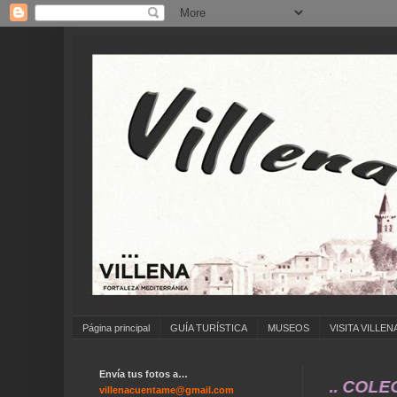
Página principal
GUÍA TURÍSTICA
MUSEOS
VISITA VILLEN
Envía tus fotos a…
A ENVIAR FOTOS ANTIGUAS DE ... COLEGIOS .
villenacuentame@gmail.com