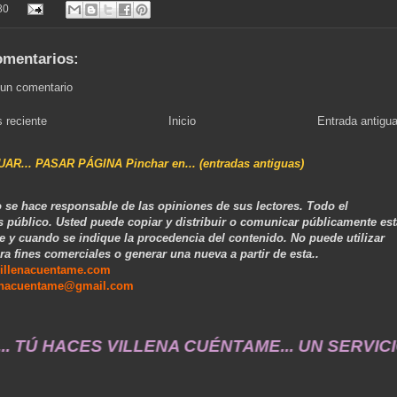
80
omentarios:
 un comentario
 reciente
Inicio
Entrada antigu
NUAR... PASAR PÁGINA Pinchar en... (entradas antiguas)
 se hace responsable de las opiniones de sus lectores. Todo el
s público. Usted puede copiar y distribuir o comunicar públicamente est
e y cuando se indique la procedencia del contenido. No puede utilizar
ra fines comerciales o generar una nueva a partir de esta..
illenacuentame.com
enacuentame@gmail.com
TÚ HACES VILLENA CUÉNTAME... UN SERVICIO A LA