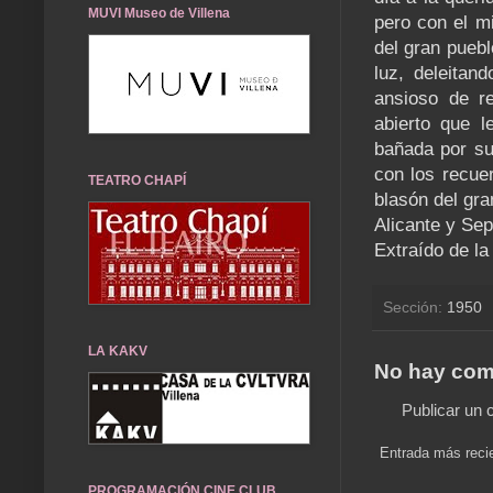
MUVI Museo de Villena
pero con el mi
del gran puebl
luz, deleitan
ansioso de r
abierto que l
bañada por su
con los recuer
TEATRO CHAPÍ
blasón del gra
Alicante y Se
Extraído de la
Sección:
1950
LA KAKV
No hay com
Publicar un 
Entrada más reci
PROGRAMACIÓN CINE CLUB