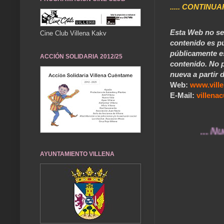
..... CONTINUA
Esta Web no se 
Cine Club Villena Kakv
contenido es pú
públicamente e
ACCIÓN SOLIDARIA 2012/25
contenido. No p
nueva a partir d
Web:
www.vill
E-Mail:
villen
... Nuestros
AYUNTAMIENTO VILLENA