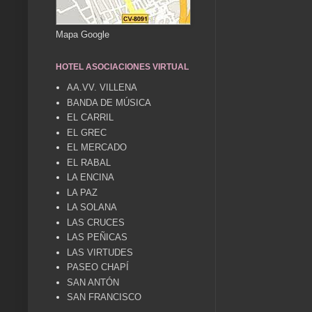
Mapa Google
HOTEL ASOCIACIONES VIRTUAL
AA.VV. VILLENA
BANDA DE MÚSICA
EL CARRIL
EL GREC
EL MERCADO
EL RABAL
LA ENCINA
LA PAZ
LA SOLANA
LAS CRUCES
LAS PEÑICAS
LAS VIRTUDES
PASEO CHAPÍ
SAN ANTÓN
SAN FRANCISCO