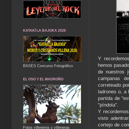
KATAKÍ LA BAJOKA 2026
Y recordemos
hemos pasado t
BASES Concurso Fotográfico
de nuestros j
campanas de
EL OSO Y EL MADROÑO
correteado por
ladrones o, a
partida de "es
"píndola".
Y recordemos 
visto adentra
cortejo de co
Fotos villeneros y villeneras