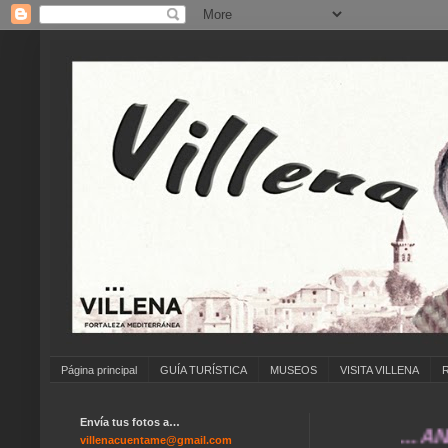
Página principal
GUÍA TURÍSTICA
MUSEOS
VISITA VILLENA
Envía tus fotos a…
... ANÍMATE
villenacuentame@gmail.com