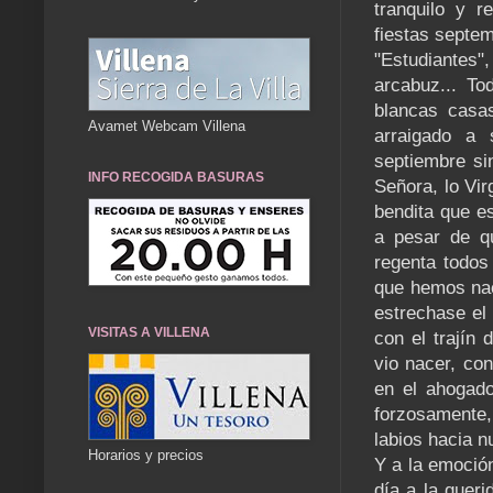
tranquilo y r
fiestas septem
"Estudiantes"
arcabuz... To
blancas casas
Avamet Webcam Villena
arraigado a
septiembre si
INFO RECOGIDA BASURAS
Señora, lo Vir
bendita que e
a pesar de q
regenta todos
que hemos nac
estrechase el
VISITAS A VILLENA
con el trajín 
vio nacer, con
en el ahogado
forzosamente,
labios hacia n
Horarios y precios
Y a la emoción
día a la queri