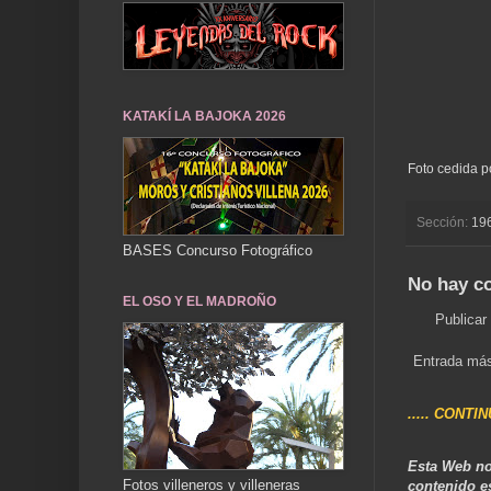
KATAKÍ LA BAJOKA 2026
Foto cedida p
Sección:
19
BASES Concurso Fotográfico
No hay c
EL OSO Y EL MADROÑO
Publicar
Entrada más
..... CONTI
Esta Web no
Fotos villeneros y villeneras
contenido e