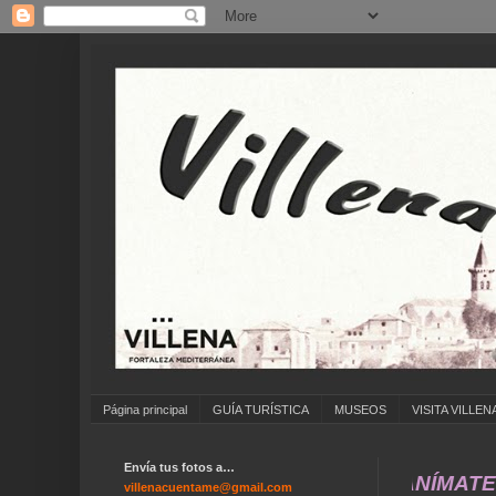
Página principal
GUÍA TURÍSTICA
MUSEOS
VISITA VILLEN
Envía tus fotos a…
... ANÍMATE A ENV
villenacuentame@gmail.com