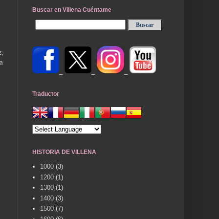
Buscar en Villena Cuéntame
z,
la
_
_
_
Traductor
HISTORIA DE VILLENA
1000
(3)
1200
(1)
1300
(1)
1400
(3)
1500
(7)