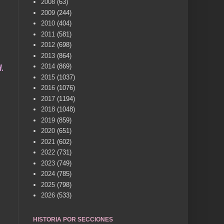
2008
(63)
2009
(244)
2010
(404)
2011
(581)
2012
(698)
2013
(864)
CES VILLENA CUÉNTAME... UN SERVICIO A LA MEMO
2014
(869)
2015
(1037)
2016
(1076)
2017
(1194)
2018
(1048)
2019
(859)
2020
(651)
2021
(602)
2022
(731)
2023
(749)
2024
(785)
2025
(798)
2026
(533)
HISTORIA POR SECCIONES