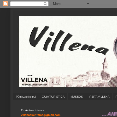
Página principal
GUÍA TURÍSTICA
MUSEOS
VISITA VILLENA
Envía tus fotos a…
... ANÍMATE 
villenacuentame@gmail.com