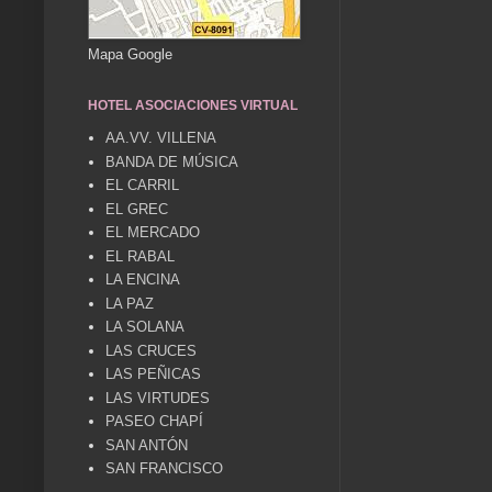
Mapa Google
HOTEL ASOCIACIONES VIRTUAL
AA.VV. VILLENA
BANDA DE MÚSICA
EL CARRIL
EL GREC
EL MERCADO
EL RABAL
LA ENCINA
LA PAZ
LA SOLANA
LAS CRUCES
LAS PEÑICAS
LAS VIRTUDES
PASEO CHAPÍ
SAN ANTÓN
SAN FRANCISCO