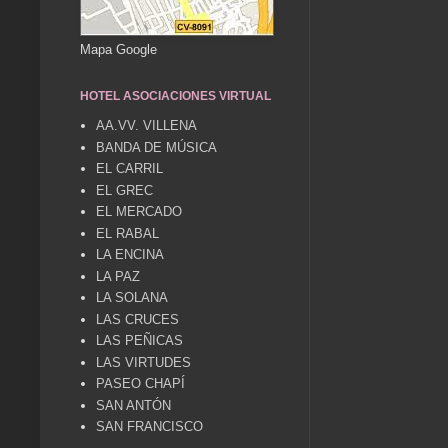
Mapa Google
HOTEL ASOCIACIONES VIRTUAL
AA.VV. VILLENA
BANDA DE MÚSICA
EL CARRIL
EL GREC
EL MERCADO
EL RABAL
LA ENCINA
LA PAZ
LA SOLANA
LAS CRUCES
LAS PEÑICAS
LAS VIRTUDES
PASEO CHAPÍ
SAN ANTÓN
SAN FRANCISCO