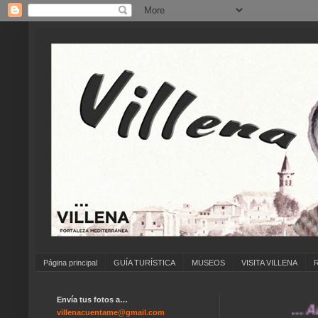
Página principal
GUÍA TURÍSTICA
MUSEOS
VISITA VILLENA
Envía tus fotos a…
... ANÍMAT
villenacuentame@gmail.com