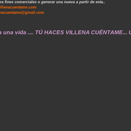
ra fines comerciales o generar una nueva a partir de esta..
illenacuentame.com
enacuentame@gmail.com
 vida .... TÚ HACES VILLENA CUÉNTAME... UN SE