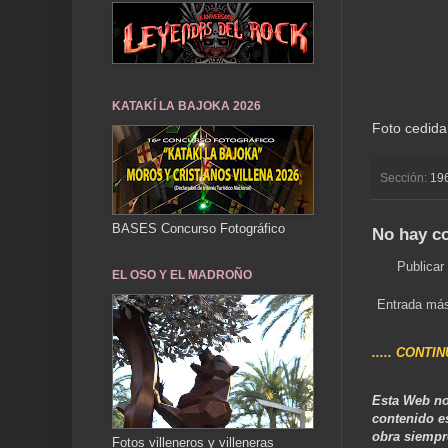
KATAKÍ LA BAJOKA 2026
Foto cedida
Sección:
19
BASES Concurso Fotográfico
No hay c
Publicar
EL OSO Y EL MADROÑO
Entrada más
..... CONTI
Esta Web no
contenido e
obra siempr
Fotos villeneros y villeneras