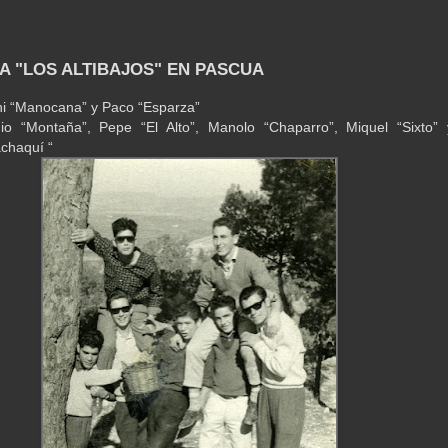
ÑA "LOS ALTIBAJOS" EN PASCUA
i “Manocana” y Paco “Esparza”
nio “Montaña”, Pepe “El Alto”, Manolo “Chaparro”, Miquel “Sixto” 
chaquí “