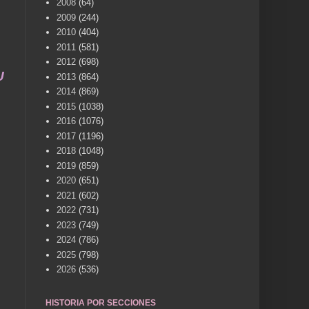
2008
(64)
2009
(244)
2010
(404)
2011
(581)
2012
(698)
RVICIO A LA MEMORIA HISTÓRICA DE NUESTRA CIUD
2013
(864)
2014
(869)
2015
(1038)
2016
(1076)
2017
(1196)
2018
(1048)
2019
(859)
2020
(651)
2021
(602)
2022
(731)
2023
(749)
2024
(786)
2025
(798)
2026
(536)
HISTORIA POR SECCIONES