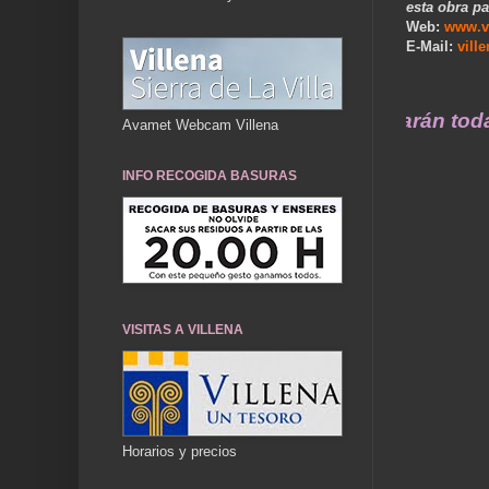
esta obra pa
Web:
www.v
E-Mail:
vill
. Nuestros recuerdos de ayer durarán toda una
Avamet Webcam Villena
INFO RECOGIDA BASURAS
VISITAS A VILLENA
Horarios y precios