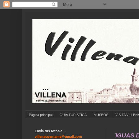
Página principal
GUÍA TURÍSTICA
MUSEOS
VISITA VILLEN
Envía tus fotos a…
. ANÍMATE A ENVIAR FOTOS ANTIGUAS DE ... 
villenacuentame@gmail.com