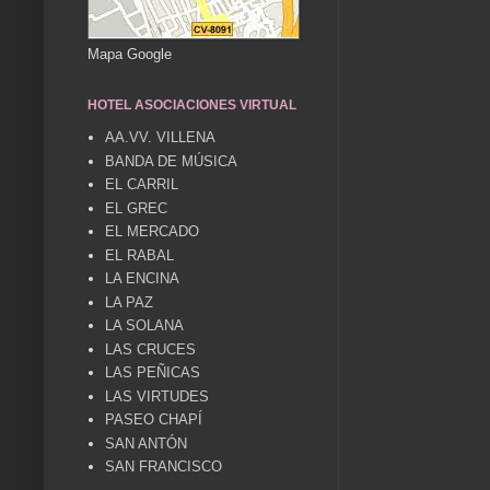
Mapa Google
HOTEL ASOCIACIONES VIRTUAL
AA.VV. VILLENA
BANDA DE MÚSICA
EL CARRIL
EL GREC
EL MERCADO
EL RABAL
LA ENCINA
LA PAZ
LA SOLANA
LAS CRUCES
LAS PEÑICAS
LAS VIRTUDES
PASEO CHAPÍ
SAN ANTÓN
SAN FRANCISCO