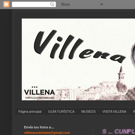
Página principal
GUÍA TURÍSTICA
MUSEOS
VISITA VILLENA
Envía tus fotos a…
OS ANTIGUAS DE ... COLEGIOS ... CUMPLEAÑO
villenacuentame@gmail.com