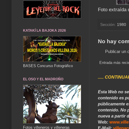
Foto extraída 
Sección:
1980
KATAKÍ LA BAJOKA 2026
No hay com
Publicar un 
Entrada más reci
BASES Concurso Fotográfico
..... CONTINUA
EL OSO Y EL MADROÑO
Esta Web no se 
contenido es pú
públicamente e
contenido. No p
nueva a partir d
Web:
www.vill
Fotos villeneros y villeneras
E-Mail:
villen