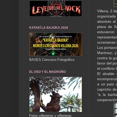
Villena, 2 
organizada
absoluto al
plaza de S
KATAKÍ LA BAJOKA 2026
estuvieron
representan
ucranianas 
Los portavo
Martínez; y
contra la g
BASES Concurso Fotográfico
favor del pu
el conflicto 
EL OSO Y EL MADROÑO
El alcalde 
incomprensió
a un país v
capricho de
“a la barb
cooperación
Fotos villeneros y villeneras