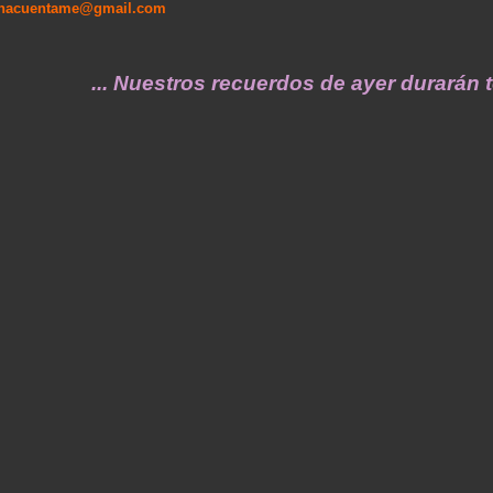
enacuentame@gmail.com
... Nuestros recuerdos de ayer durarán toda 