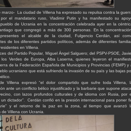
de marzo- La ciudad de Villena ha expresado su repulsa contra la guerr
 por el mandatario ruso, Vladimir Putin y ha manifestado su apoy
 pueblo de Ucrania en la concentración celebrada ayer en la céntric
antiago que congregó a más de 300 personas. En la concentración
 presentes el alcalde de la ciudad, Fulgencio Cerdán, así com
tes de los diferentes partidos políticos, además de diferentes familia
residentes en Villena.
ces del Partido Popular, Miguel Ángel Salguero; del PSPV-PSOE, Javie
 los Verdes de Europa, Alba Laserna, quienes leyeron el manifiest
uerra de la Federación Española de Municipios y Provincias (FEMP) y 
eblo ucraniano que está sufriendo la invasión de su país y las bajas po
bélico.
de Villena expresó “el dolor compartido que sufre toda Villena, l
n ante un conflicto bélico injustificado y la barbarie que supone ataca
ecino, con lazos profundos culturales y de idioma con Rusia, por e
 un dictador”. Cerdán confió en la presión internacional para poner fi
arie” y el retorno de la paz en la zona, al tiempo que avanzó l
 de Villena con Ucrania.