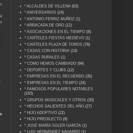
n
* ALCALDES DE VILLENA
(63)
* ANIVERSARIOS
(24)
l
* ANTONIO FERRIZ MUÑOZ
(1)
n
* ARRACADA DE ORO
(12)
* ASOCIACIONES EN EL TIEMPO
(8)
* CARTELES FIESTAS MEDIEVO
(1)
* CARTELES PLAZA DE TOROS
(78)
* CASAS CON HISTORIA
(10)
* CASAS RURALES
(1)
* COMO HEMOS CAMBIADO
(94)
* DEPORTES Y CLUBS
(12)
* EMPRESAS EN EL RECUERDO
(35)
a
* EMPRESAS EN EL TIEMPO
(24)
* FAMOSOS POPULARES NOTABLES
(193)
* GRUPOS MUSICALES Y OTROS
(30)
* HECHOS SALIENTES DEL AÑO
(27)
* HIJO ADOPTIVO
(22)
a
* HIJO PREDILECTO
(9)
* JOSÉ MARÍA SOLER GARCÍA
(1)
* LUIS HERNÁNDEZ NAVARRO
(1)