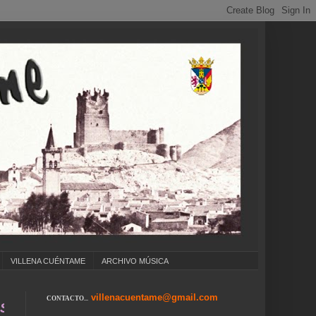
VILLENA CUÉNTAME
ARCHIVO MÚSICA
villenacuentame@gmail.com
CONTACTO...
. COLEGIOS ... CUMPLEAÑOS ... CARNAVAL ..