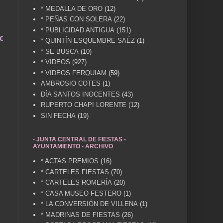
* MEDALLA DE ORO
(12)
* PEÑAS CON SOLERA
(22)
* PUBLICIDAD ANTIGUA
(151)
una vida .... TÚ HACES VILLENA CUÉNTAME... UN
* QUINTÍN ESQUEMBRE SAÉZ
(1)
* SE BUSCA
(10)
* VIDEOS
(927)
* VIDEOS FERQUIAM
(59)
AMBROSIO COTES
(1)
DÍA SANTOS INOCENTES
(43)
RUPERTO CHAPI LORENTE
(12)
SIN FECHA
(19)
- JUNTA CENTRAL DE FIESTAS -
AYUNTAMIENTO - ARCHIVO
* ACTAS PREMIOS
(16)
* CARTELES FIESTAS
(70)
* CARTELES ROMERÍA
(20)
* CASA MUSEO FESTERO
(1)
* LA CONVERSIÓN DE VILLENA
(1)
* MADRINAS DE FIESTAS
(26)