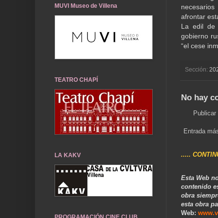
MUVI Museo de Villena
necesarios
afrontar est
La edil de
gobierno ru
“el cese inm
Sección:
20
TEATRO CHAPÍ
No hay c
Publicar
Entrada más
..... CONTI
LA KAKV
Esta Web no
contenido e
obra siempr
esta obra pa
Web:
www.v
PROGRAMACIÓN CINE CLUB