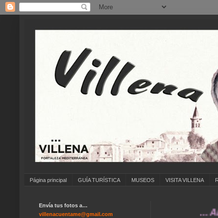
Página principal
GUÍA TURÍSTICA
MUSEOS
VISITA VILLENA
Envía tus fotos a…
... ANÍMAT
villenacuentame@gmail.com