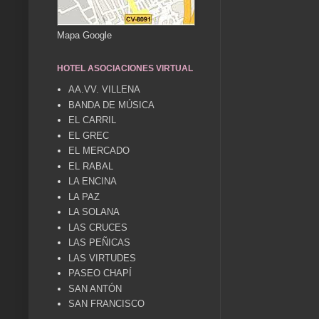
Mapa Google
HOTEL ASOCIACIONES VIRTUAL
AA.VV. VILLENA
BANDA DE MÚSICA
EL CARRIL
EL GREC
EL MERCADO
EL RABAL
LA ENCINA
LA PAZ
LA SOLANA
LAS CRUCES
LAS PEÑICAS
LAS VIRTUDES
PASEO CHAPÍ
SAN ANTÓN
SAN FRANCISCO