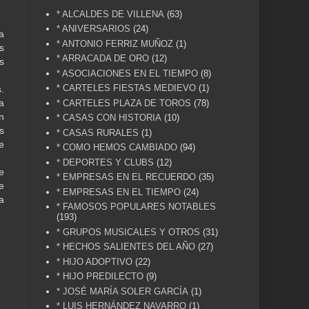
* ALCALDES DE VILLENA
(63)
* ANIVERSARIOS
(24)
a
* ANTONIO FERRIZ MUÑOZ
(1)
s
* ARRACADA DE ORO
(12)
s
* ASOCIACIONES EN EL TIEMPO
(8)
* CARTELES FIESTAS MEDIEVO
(1)
.
a
* CARTELES PLAZA DE TOROS
(78)
n
* CASAS CON HISTORIA
(10)
s
* CASAS RURALES
(1)
e
* COMO HEMOS CAMBIADO
(94)
* DEPORTES Y CLUBS
(12)
e
* EMPRESAS EN EL RECUERDO
(35)
e
* EMPRESAS EN EL TIEMPO
(24)
a
* FAMOSOS POPULARES NOTABLES
(193)
* GRUPOS MUSICALES Y OTROS
(31)
* HECHOS SALIENTES DEL AÑO
(27)
* HIJO ADOPTIVO
(22)
* HIJO PREDILECTO
(9)
* JOSÉ MARÍA SOLER GARCÍA
(1)
* LUIS HERNÁNDEZ NAVARRO
(1)