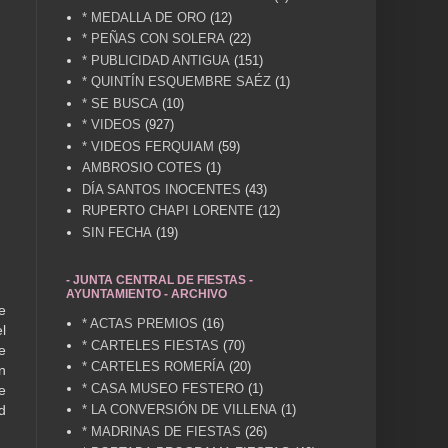
* MEDALLA DE ORO
(12)
* PEÑAS CON SOLERA
(22)
* PUBLICIDAD ANTIGUA
(151)
* QUINTÍN ESQUEMBRE SAÉZ
(1)
* SE BUSCA
(10)
* VIDEOS
(927)
* VIDEOS FERQUIAM
(59)
AMBROSIO COTES
(1)
DÍA SANTOS INOCENTES
(43)
RUPERTO CHAPI LORENTE
(12)
SIN FECHA
(19)
- JUNTA CENTRAL DE FIESTAS -
AYUNTAMIENTO - ARCHIVO
e
* ACTAS PREMIOS
(16)
l
* CARTELES FIESTAS
(70)
e
* CARTELES ROMERÍA
(20)
n
* CASA MUSEO FESTERO
(1)
e
* LA CONVERSIÓN DE VILLENA
(1)
d
* MADRINAS DE FIESTAS
(26)