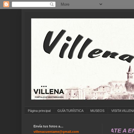
Página principal
GUÍA TURÍSTICA
MUSEOS
VISITA VILLEN
Envía tus fotos a…
... ANÍMATE A ENVIAR FO
villenacuentame@gmail.com