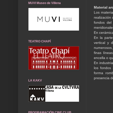
MUVI Museo de Villena
Material a
Los materia
realización
fondos del
meridionale
En cerámica
En la part
TEATRO CHAPÍ
vertical y
numerosos, 
finas línea
encella o q
En industria
los fondos
forma romb
presencia de
LA KAKV
PROGRAMACIÓN CINE CLUB