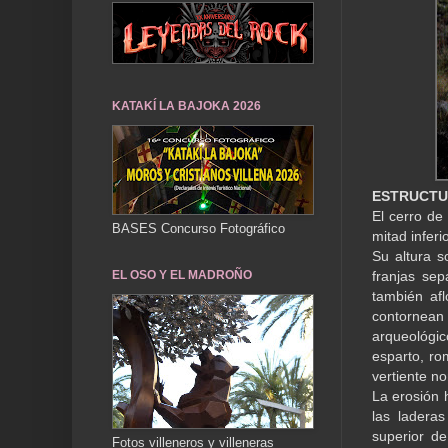
KATAKÍ LA BAJOKA 2026
ESTRUCTURA
El cerro de
BASES Concurso Fotográfico
mitad inferi
Su altura s
EL OSO Y EL MADROÑO
franjas sep
también afl
contornea
arqueológic
esparto, rom
vertiente no
La erosión 
las ladera
superior de
Fotos villeneros y villeneras