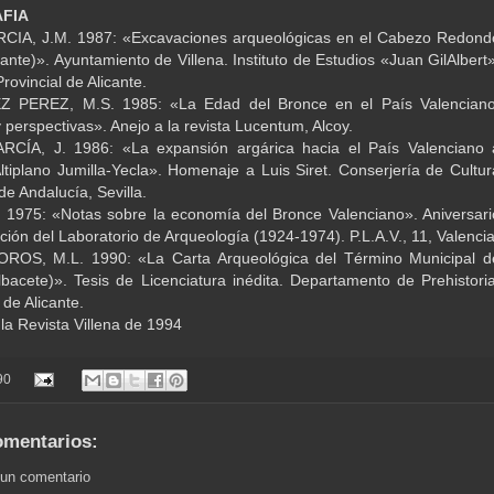
AFIA
IA, J.M. 1987: «Excavaciones arqueológicas en el Cabezo Redond
icante)». Ayuntamiento de Villena. Instituto de Estudios «Juan GilAlbert»
rovincial de Alicante.
PEREZ, M.S. 1985: «La Edad del Bronce en el País Valenciano
perspectivas». Anejo a la revista Lucentum, Alcoy.
CÍA, J. 1986: «La expansión argárica hacia el País Valenciano 
Altiplano Jumilla-Yecla». Homenaje a Luis Siret. Conserjería de Cultur
de Andalucía, Sevilla.
1975: «Notas sobre la economía del Bronce Valenciano». Aniversari
ción del Laboratorio de Arqueología (1924-1974). P.L.A.V., 11, Valencia
OS, M.L. 1990: «La Carta Arqueológica del Término Municipal d
bacete)». Tesis de Licenciatura inédita. Departamento de Prehistoria
de Alicante.
 la Revista Villena de 1994
90
omentarios:
 un comentario