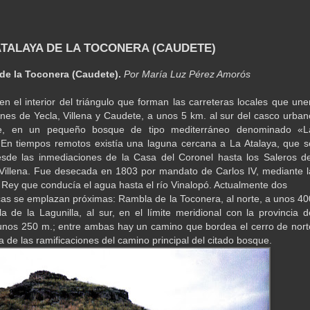
 ATALAYA DE LA TOCONERA (CAUDETE)
 de la Toconera (Caudete).
Por María Luz Pérez Amorós
 en el interior del triángulo que forman las carreteras locales que une
ones de Yecla, Villena y Caudete, a unos 5 km. al sur del casco urban
e, en un pequeño bosque de tipo mediterráneo denominado «L
En tiempos remotos existía una laguna cercana a La Atalaya, que s
sde las inmediaciones de la Casa del Coronel hasta los Saleros de
Villena. Fue desecada en 1803 por mandato de Carlos IV, mediante l
 Rey que conducía el agua hasta el río Vinalopó. Actualmente dos
as se emplazan próximas: Rambla de la Toconera, al norte, a unos 40
 de la Lagunilla, al sur, en el límite meridional con la provincia d
 unos 250 m.; entre ambas hay un camino que bordea el cerro de nort
a de las ramificaciones del camino principal del citado bosque.