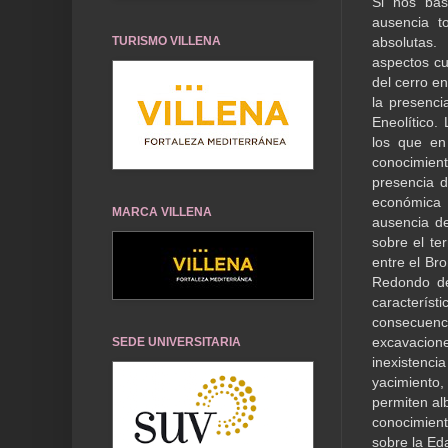
Si nos bas
ausencia t
TURISMO VILLENA
absolutas.
aspectos cu
del cerro e
la presenci
Eneolítico.
los que en
conocimient
presencia 
económica 
MARCA VILLENA
ausencia d
sobre el te
entre el Br
Redondo de
caracterís
consecuenc
excavacione
SEDE UNIVERSITARIA
inexistenc
yacimiento,
permiten al
conocimient
sobre la Ed