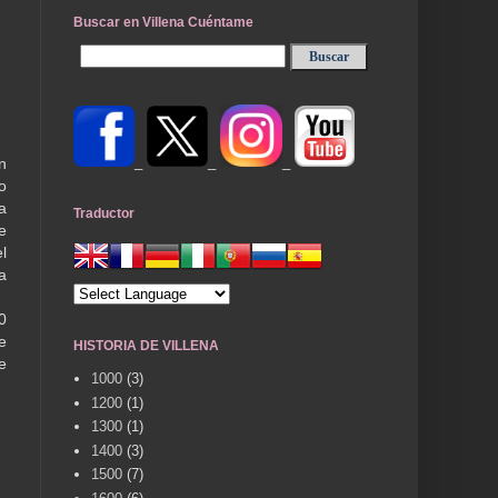
Buscar en Villena Cuéntame
_
_
_
n
o
a
Traductor
e
l
a
0
e
HISTORIA DE VILLENA
e
1000
(3)
1200
(1)
1300
(1)
1400
(3)
1500
(7)