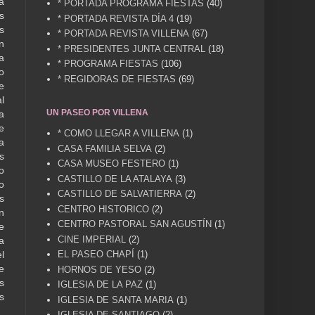
a
* PORTADA PROGRAMA FIESTAS
(40)
s
* PORTADA REVISTA DÍA 4
(19)
s
* PORTADA REVISTA VILLENA
(67)
n
* PRESIDENTES JUNTA CENTRAL
(18)
a
* PROGRAMA FIESTAS
(106)
o
* REGIDORAS DE FIESTAS
(69)
e
l
UN PASEO POR VILLENA
a
e
* COMO LLEGAR A VILLENA
(1)
a
CASA FAMILIA SELVA
(2)
s
CASA MUSEO FESTERO
(1)
o
CASTILLO DE LA ATALAYA
(3)
o
CASTILLO DE SALVATIERRA
(2)
s
CENTRO HISTORICO
(2)
n
CENTRO PASTORAL SAN AGUSTÍN
(1)
e
CINE IMPERIAL
(2)
a
EL PASEO CHAPÍ
(1)
l
e
HORNOS DE YESO
(2)
s
IGLESIA DE LA PAZ
(1)
s
IGLESIA DE SANTA MARIA
(1)
IGLESIA DE SANTIAGO
(2)