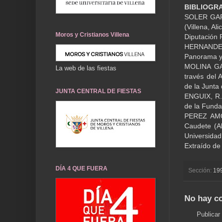
BIBLIOGR
SOLER GARC
(Villena, Al
Moros y Cristianos Villena
Diputación P
HERNANDEZ 
Panorama y 
MOLINA GAR
La web de las fiestas
través del 
de la Junta 
JUNTA CENTRAL DE FIESTAS
ENGUIX, R. 
de la Funda
PEREZ AMOR
Caudete (Al
Universidad 
Extraído de
DÍA 4 QUE FUERA
Sección:
19
No hay c
Publicar