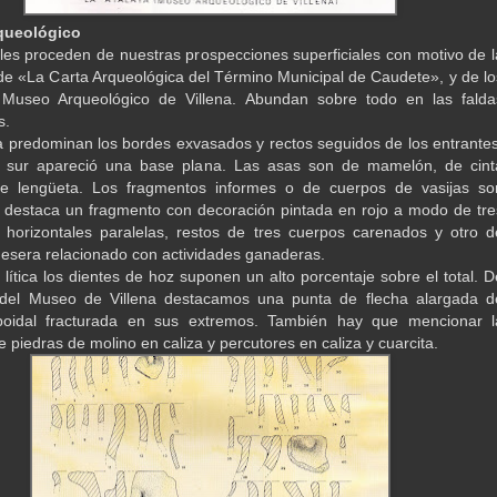
rqueológico
les proceden de nuestras prospecciones superficiales con motivo de l
 de «La Carta Arqueológica del Término Municipal de Caudete», y de lo
 Museo Arqueológico de Villena. Abundan sobre todo en las falda
s.
 predominan los bordes exvasados y rectos seguidos de los entrantes
e sur apareció una base plana. Las asas son de mamelón, de cint
 de lengüeta. Los fragmentos informes o de cuerpos de vasijas so
destaca un fragmento con decoración pintada en rojo a modo de tre
s horizontales paralelas, restos de tres cuerpos carenados y otro d
uesera relacionado con actividades ganaderas.
 lítica los dientes de hoz suponen un alto porcentaje sobre el total. D
 del Museo de Villena destacamos una punta de flecha alargada d
oidal fracturada en sus extremos. También hay que mencionar l
 piedras de molino en caliza y percutores en caliza y cuarcita.