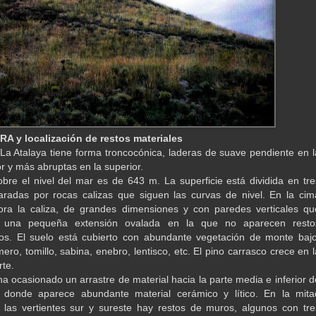
 y localización de restos materiales
 La Atalaya tiene forma troncocónica, laderas de suave pendiente en l
or y más abruptas en la superior.
obre el nivel del mar es de 643 m. La superficie está dividida en tre
aradas por rocas calizas que siguen las curvas de nivel. En la cim
ora la caliza, de grandes dimensiones y con paredes verticales qu
n una pequeña extensión ovalada en la que no aparecen resto
os. El suelo está cubierto con abundante vegetación de monte bajo
ero, tomillo, sabina, enebro, lentisco, etc. El pino carrasco crece en l
rte.
ha ocasionado un arrastre de material hacia la parte media e inferior d
s donde aparece abundante material cerámico y lítico. En la mita
 las vertientes sur y sureste hay restos de muros, algunos con tre