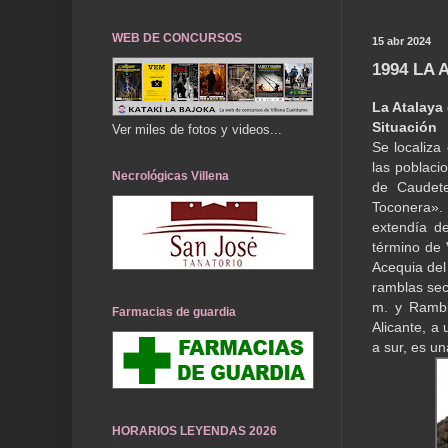
WEB DE CONCURSOS
15 abr 2024
1994 LA
La Atalaya
Situación
Ver miles de fotos y videos...
Se localiza
las poblaci
Necrológicas Villena
de Caudet
Toconera». 
extendía de
término de 
Acequia del
ramblas sec
m. y Rambla
Farmacias de guardia
Alicante, a
a sur, es un
HORARIOS LEYENDAS 2026