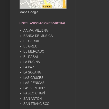
Mapa Google
HOTEL ASOCIACIONES VIRTUAL
AA.VV. VILLENA
BANDA DE MÚSICA
EL CARRIL
EL GREC
EL MERCADO
EL RABAL
LA ENCINA
LA PAZ
LA SOLANA
LAS CRUCES
LAS PEÑICAS
LAS VIRTUDES
PASEO CHAPÍ
SAN ANTÓN
SAN FRANCISCO