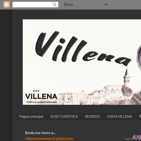
Página principal
GUÍA TURÍSTICA
MUSEOS
VISITA VILLENA
Envía tus fotos a…
... ANÍMATE
villenacuentame@gmail.com