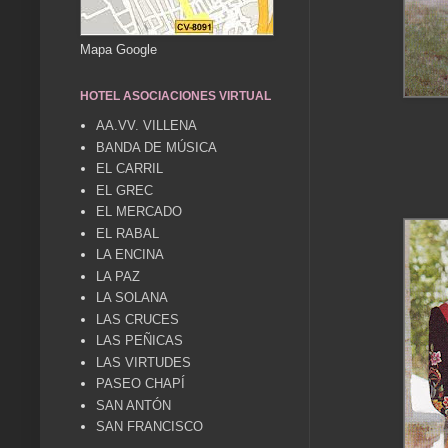
Mapa Google
HOTEL ASOCIACIONES VIRTUAL
AA.VV. VILLENA
BANDA DE MÚSICA
EL CARRIL
EL GREC
EL MERCADO
EL RABAL
LA ENCINA
LA PAZ
LA SOLANA
LAS CRUCES
LAS PEÑICAS
LAS VIRTUDES
PASEO CHAPÍ
SAN ANTÓN
SAN FRANCISCO