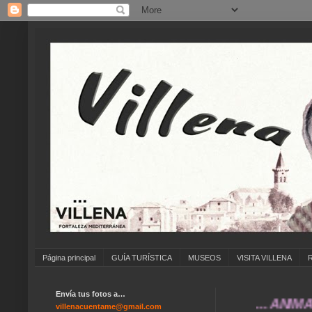
Página principal
GUÍA TURÍSTICA
MUSEOS
VISITA VILLENA
Envía tus fotos a…
... ANÍMATE A E
villenacuentame@gmail.com