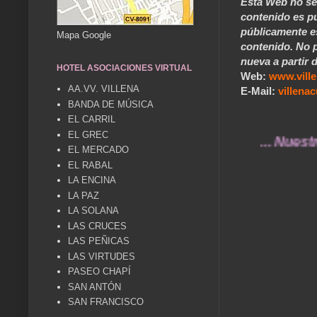
Esta Web no se 
contenido es pú
públicamente e
Mapa Google
contenido. No p
nueva a partir d
HOTEL ASOCIACIONES VIRTUAL
Web:
www.vill
AA.VV. VILLENA
E-Mail:
villen
BANDA DE MÚSICA
EL CARRIL
EL GREC
... Nuestros rec
EL MERCADO
EL RABAL
LA ENCINA
LA PAZ
LA SOLANA
LAS CRUCES
LAS PEÑICAS
LAS VIRTUDES
PASEO CHAPÍ
SAN ANTÓN
SAN FRANCISCO