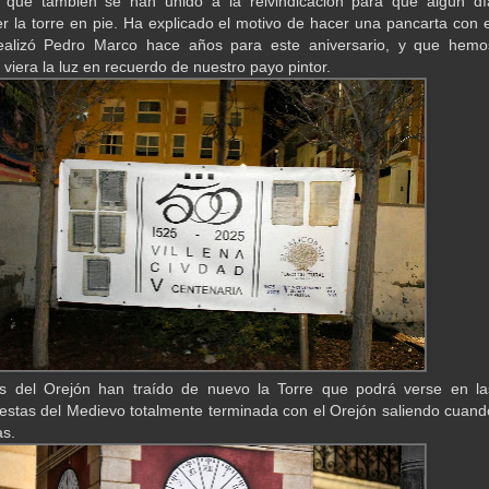
 que también se han unido a la reivindicación para que algún dí
 la torre en pie. Ha explicado el motivo de hacer una pancarta con e
ealizó Pedro Marco hace años para este aniversario, y que hemo
viera la luz en recuerdo de nuestro payo pintor.
os del Orejón han traído de nuevo la Torre que podrá verse en la
estas del Medievo totalmente terminada con el Orejón saliendo cuand
as.