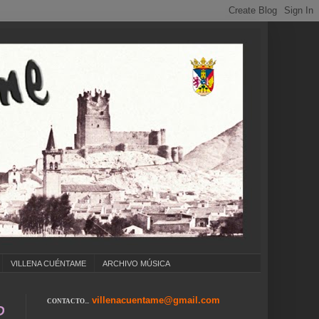
VILLENA CUÉNTAME
ARCHIVO MÚSICA
villenacuentame@gmail.com
CONTACTO...
GIOS ... CUMPLEAÑOS ... CARNAVAL ... FERI