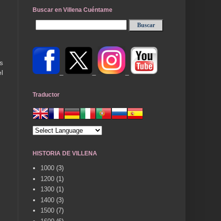
Buscar en Villena Cuéntame
s
_
_
_
l
Traductor
HISTORIA DE VILLENA
1000
(3)
1200
(1)
1300
(1)
1400
(3)
1500
(7)