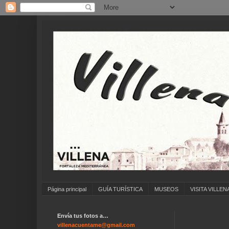
Página principal
GUÍA TURÍSTICA
MUSEOS
VISITA VILLEN
Envía tus fotos a…
... AN
villenacuentame@gmail.com