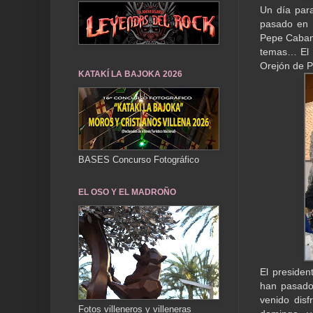
Un día para
pasado en 
Pepe Cabane
temas… El O
Orejón de P
KATAKÍ LA BAJOKA 2026
BASES Concurso Fotográfico
EL OSO Y EL MADROÑO
El preside
han pasado 
venido disf
Fotos villeneros y villeneras