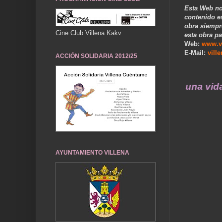
Esta Web no
contenido e
obra siempr
Cine Club Villena Kakv
esta obra pa
Web:
www.v
E-Mail:
vill
ACCIÓN SOLIDARIA 2012/25
s recuerdos de ayer durarán toda una vida ..
AYUNTAMIENTO VILLENA