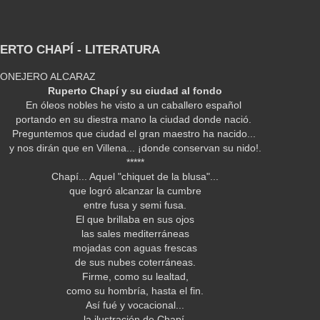
PERTO CHAPÍ - LITERATURA
 CONEJERO ALCARAZ
Ruperto Chapí y su ciudad al fondo
En óleos nobles he visto a un caballero español
portando en su diestra mano la ciudad donde nació.
Preguntemos que ciudad el gran maestro ha nacido...
y nos dirán que en Villena... ¡donde conservan su nido!.
*****
Chapí... Aquel "chiquet de la blusa"...
que logró alcanzar la cumbre
entre fusa y semi fusa.
El que brillaba en sus ojos
las sales mediterráneas
mojadas con aguas frescas
de sus nubes coterráneas.
Firme, como su lealtad,
como su hombría, hasta el fin.
Así fué y vocacional...
la ilustración de Chapí.