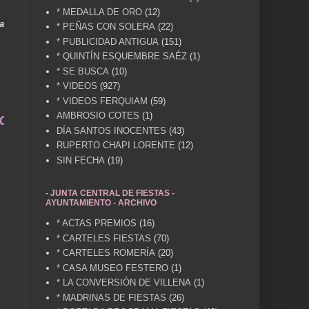
* MEDALLA DE ORO
(12)
a
* PEÑAS CON SOLERA
(22)
* PUBLICIDAD ANTIGUA
(151)
* QUINTÍN ESQUEMBRE SAÉZ
(1)
* SE BUSCA
(10)
* VIDEOS
(927)
* VIDEOS FERQUIAM
(59)
AMBROSIO COTES
(1)
 LA MEMORIA HISTÓRICA DE NUESTRA CIUDAD... EN
DÍA SANTOS INOCENTES
(43)
RUPERTO CHAPI LORENTE
(12)
SIN FECHA
(19)
- JUNTA CENTRAL DE FIESTAS -
AYUNTAMIENTO - ARCHIVO
* ACTAS PREMIOS
(16)
* CARTELES FIESTAS
(70)
* CARTELES ROMERÍA
(20)
* CASA MUSEO FESTERO
(1)
* LA CONVERSIÓN DE VILLENA
(1)
* MADRINAS DE FIESTAS
(26)