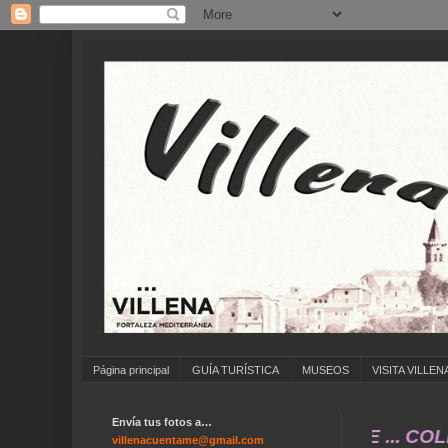
Página principal
GUÍA TURÍSTICA
MUSEOS
VISITA VILLEN
Envía tus fotos a…
E A ENVIAR FOTOS ANTIGUAS DE ... COLEGIOS
villenacuentame@gmail.com