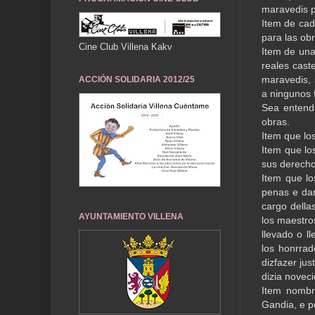
maravedis p
Item de cad
para las obr
Cine Club Villena Kakv
Item de una
reales caste
maravedis, 
ACCIÓN SOLIDARIA 2012/25
a ningunos 
Sea entend
obras.
Item que lo
Item que lo
sus derecho
Item que lo
penas e da
cargo della
AYUNTAMIENTO VILLENA
los maestro
llevado o l
los honrrad
dizfazer jus
dizia novec
Item nombr
Gandia, e p