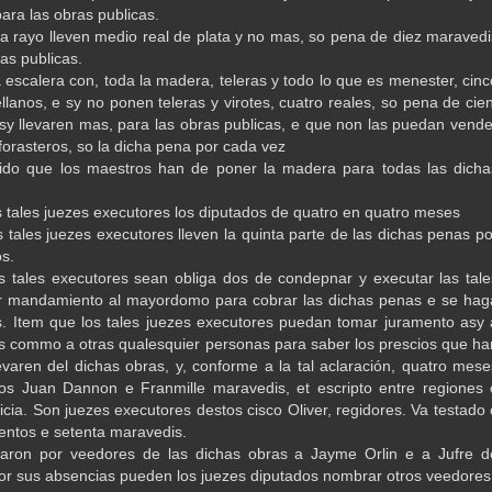
ara las obras publicas.
a rayo lleven medio real de plata y no mas, so pena de diez maravedi
as publicas.
 escalera con, toda la madera, teleras y todo lo que es menester, cinc
llanos, e sy no ponen teleras y virotes, cuatro reales, so pena de cien
sy llevaren mas, para las obras publicas, e que non las puedan vende
forasteros, so la dicha pena por cada vez
ido que los maestros han de poner la madera para todas las dicha
s tales juezes executores los diputados de quatro en quatro meses
s tales juezes executores lleven la quinta parte de las dichas penas po
s.
s tales executores sean obliga dos de condepnar y executar las tale
r mandamiento al mayordomo para cobrar las dichas penas e se hag
s. Item que los tales juezes executores puedan tomar juramento asy 
s commo a otras qualesquier personas para saber los prescios que ha
levaren del dichas obras, y, conforme a la tal aclaración, quatro mese
os Juan Dannon e Franmille maravedis, et escripto entre regiones 
ticia. Son juezes executores destos cisco Oliver, regidores. Va testado 
ientos e setenta maravedis.
aron por veedores de las dichas obras a Jayme Orlin e a Jufre d
or sus absencias pueden los juezes diputados nombrar otros veedores