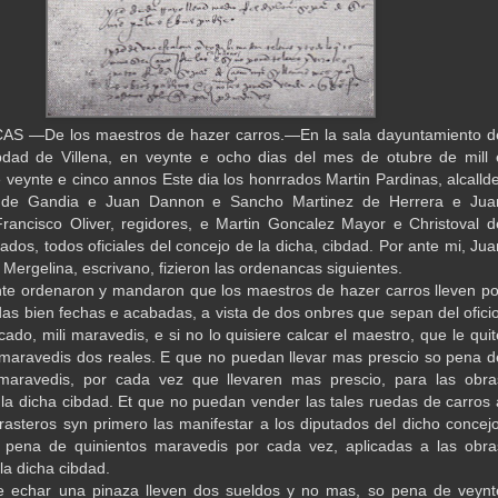
 —De los maestros de hazer carros.—En la sala dayuntamiento d
bdad de Villena, en veynte e ocho dias del mes de otubre de mill 
e veynte e cinco annos Este dia los honrrados Martin Pardinas, alcallde
 de Gandia e Juan Dannon e Sancho Martinez de Herrera e Jua
rancisco Oliver, regidores, e Martin Goncalez Mayor e Christoval d
rados, todos oficiales del concejo de la dicha, cibdad. Por ante mi, Jua
 Mergelina, escrivano, fizieron las ordenancas siguientes.
e ordenaron y mandaron que los maestros de hazer carros lleven po
das bien fechas e acabadas, a vista de dos onbres que sepan del oficio
ado, mili maravedis, e si no lo quisiere calcar el maestro, que le quit
i maravedis dos reales. E que no puedan llevar mas prescio so pena d
 maravedis, por cada vez que llevaren mas prescio, para las obra
 la dicha cibdad. Et que no puedan vender las tales ruedas de carros 
rasteros syn primero las manifestar a los diputados del dicho concejo
a pena de quinientos maravedis por cada vez, aplicadas a las obra
la dicha cibdad.
e echar una pinaza lleven dos sueldos y no mas, so pena de veynt