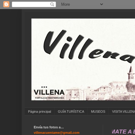
Página principal
GUÍA TURÍSTICA
MUSEOS
VISITA VILLEN
Envía tus fotos a…
... ANÍMATE A ENVIAR 
villenacuentame@gmail.com