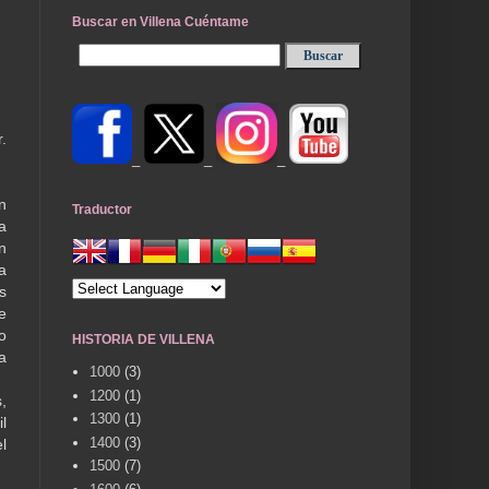
Buscar en Villena Cuéntame
.
_
_
_
n
Traductor
a
n
a
s
e
o
HISTORIA DE VILLENA
a
1000
(3)
1200
(1)
,
1300
(1)
l
1400
(3)
l
1500
(7)