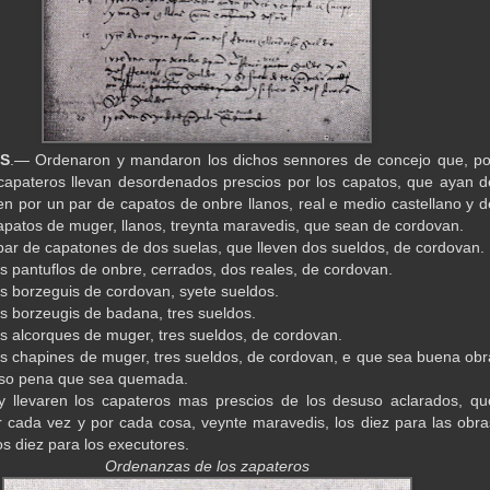
S
.— Ordenaron y mandaron los dichos sennores de concejo que, po
capateros llevan desordenados prescios por los capatos, que ayan d
even por un par de capatos de onbre llanos, real e medio castellano y d
apatos de muger, llanos, treynta maravedis, que sean de cordovan.
par de capatones de dos suelas, que lleven dos sueldos, de cordovan.
s pantuflos de onbre, cerrados, dos reales, de cordovan.
s borzeguis de cordovan, syete sueldos.
s borzeugis de badana, tres sueldos.
s alcorques de muger, tres sueldos, de cordovan.
s chapines de muger, tres sueldos, de cordovan, e que sea buena obr
 so pena que sea quemada.
y llevaren los capateros mas prescios de los desuso aclarados, qu
 cada vez y por cada cosa, veynte maravedis, los diez para las obra
os diez para los executores.
Ordenanzas de los zapateros