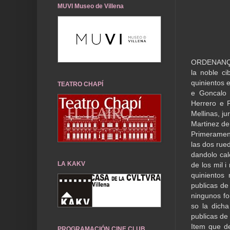
MUVI Museo de Villena
ORDENANÇAS
la noble ci
quinientos 
TEATRO CHAPÍ
e Goncalo
Herrero e F
Mellinas, ju
Martinez de
Primerament
las dos rue
dandolo calc
LA KAKV
de los mil 
quinientos
publicas de
ningunos fo
so la dich
publicas de 
Item que d
PROGRAMACIÓN CINE CLUB