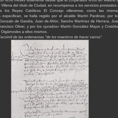
do ocho meses solamente desde que el Emperador firmó en Madrid l
 Villena del título de Ciudad, en recompensa a los servicios prestados 
s los Reyes Católicos El Concejo villenense, corno las misma
especifican, se halla regido por el alcalde Martín Pardinas; por lo
 Gonzalo de Gandía, Juan de Añón, Sancho Martínez de Herrera, Jua
rancisco Oliver, y por los «jurados» Martín González Mayor y Cristóba
. Oigámosles a ellos mismos.
acsímil de las ordenanzas "de los maestros de hacer carros"