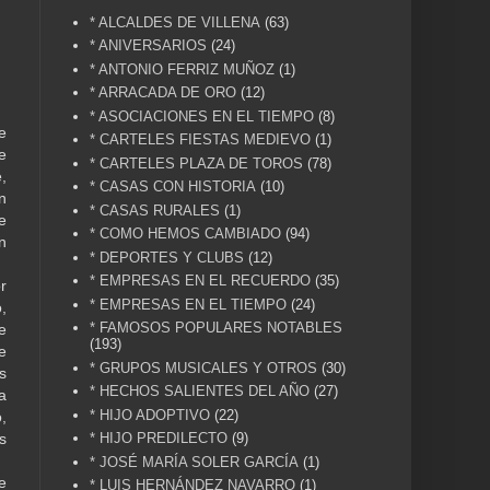
* ALCALDES DE VILLENA
(63)
* ANIVERSARIOS
(24)
* ANTONIO FERRIZ MUÑOZ
(1)
* ARRACADA DE ORO
(12)
* ASOCIACIONES EN EL TIEMPO
(8)
e
* CARTELES FIESTAS MEDIEVO
(1)
e
* CARTELES PLAZA DE TOROS
(78)
,
* CASAS CON HISTORIA
(10)
n
* CASAS RURALES
(1)
e
* COMO HEMOS CAMBIADO
(94)
n
* DEPORTES Y CLUBS
(12)
* EMPRESAS EN EL RECUERDO
(35)
r
* EMPRESAS EN EL TIEMPO
(24)
,
* FAMOSOS POPULARES NOTABLES
e
(193)
e
* GRUPOS MUSICALES Y OTROS
(30)
s
* HECHOS SALIENTES DEL AÑO
(27)
a
* HIJO ADOPTIVO
(22)
,
* HIJO PREDILECTO
(9)
s
* JOSÉ MARÍA SOLER GARCÍA
(1)
e
* LUIS HERNÁNDEZ NAVARRO
(1)