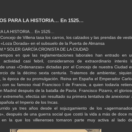
TOS PARA LA HISTORIA… En 1525…
A LA HISTORIA… En 1525…
Concejo de Villena tasa los carros, los calzados y las prendas de vestir
e «Loza Dorada» en el subsuelo de la Puerta de Almansa
M.ª SOLER GARCÍA CRONISTA DE LA CIUDAD
iempos en que las reglamentaciones laborales han entrado en u
 actividad casi febril, consideramos de extraordinario interés l
 de unas «Ordenanzas» dictadas por el Concejo de nuestra Ciudad e
ercio de la décimo sexta centuria. Tratemos de ambientar, siquier
, la época de su promulgación. Reina en España el Emperador Carlo
a con su famoso rival Francisco I de Francia, a quien todavía retien
en Madrid después de la batalla de Pavía. Francisco Pizarro, el glorios
r extremeño, efectúa sin resultado su primera tentativa de anexionar 
spañola el Imperio de los Incas.
urrido ya tres años desde el sojuzgamiento de los «agermanados
s», después de una guerra social que costó la vida a más de doce mi
en la que los villenenses tomaron parte muy activa al lado de