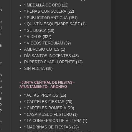
* MEDALLA DE ORO
(12)
s
* PEÑAS CON SOLERA
(22)
* PUBLICIDAD ANTIGUA
(151)
o
* QUINTÍN ESQUEMBRE SAÉZ
(1)
t
* SE BUSCA
(10)
r
* VIDEOS
(927)
* VIDEOS FERQUIAM
(59)
s
AMBROSIO COTES
(1)
DÍA SANTOS INOCENTES
(43)
RUPERTO CHAPI LORENTE
(12)
r
SIN FECHA
(19)
s
a
- JUNTA CENTRAL DE FIESTAS -
a
AYUNTAMIENTO - ARCHIVO
n
* ACTAS PREMIOS
(16)
s
* CARTELES FIESTAS
(70)
o
* CARTELES ROMERÍA
(20)
o
* CASA MUSEO FESTERO
(1)
* LA CONVERSIÓN DE VILLENA
(1)
e
* MADRINAS DE FIESTAS
(26)
.