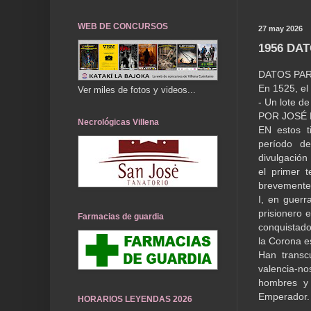
WEB DE CONCURSOS
27 may 2026
1956 DA
DATOS PAR
En 1525, el 
Ver miles de fotos y videos...
- Un lote d
POR JOSÉ 
Necrológicas Villena
EN estos t
período de
divulgación
el primer t
brevemente
I, en guerr
prisionero 
Farmacias de guardia
conquistado
la Corona e
Han transc
valencia-no
hombres y 
Emperador.
HORARIOS LEYENDAS 2026