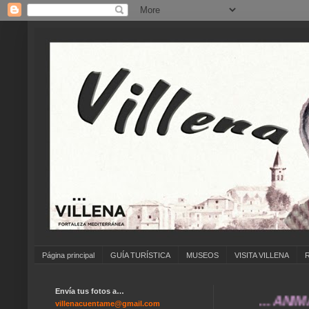
Página principal
GUÍA TURÍSTICA
MUSEOS
VISITA VILLENA
Envía tus fotos a…
... ANÍMATE A 
villenacuentame@gmail.com