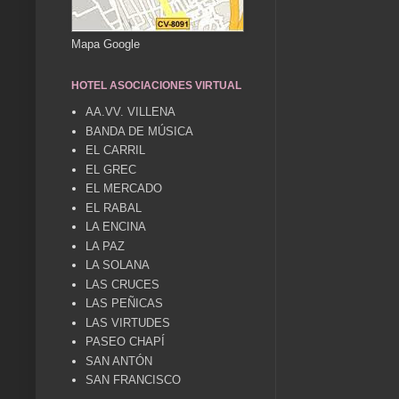
Mapa Google
HOTEL ASOCIACIONES VIRTUAL
AA.VV. VILLENA
BANDA DE MÚSICA
EL CARRIL
EL GREC
EL MERCADO
EL RABAL
LA ENCINA
LA PAZ
LA SOLANA
LAS CRUCES
LAS PEÑICAS
LAS VIRTUDES
PASEO CHAPÍ
SAN ANTÓN
SAN FRANCISCO