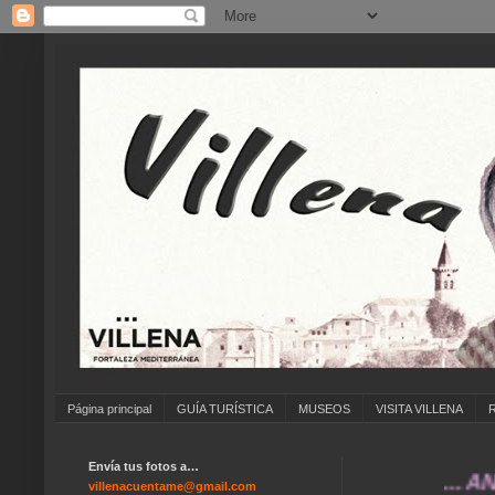
Página principal
GUÍA TURÍSTICA
MUSEOS
VISITA VILLENA
Envía tus fotos a…
... ANÍMATE
villenacuentame@gmail.com