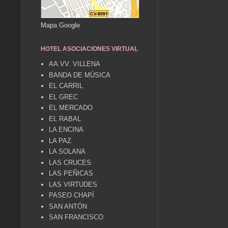
Mapa Google
HOTEL ASOCIACIONES VIRTUAL
AA.VV. VILLENA
BANDA DE MÚSICA
EL CARRIL
EL GREC
EL MERCADO
EL RABAL
LA ENCINA
LA PAZ
LA SOLANA
LAS CRUCES
LAS PEÑICAS
LAS VIRTUDES
PASEO CHAPÍ
SAN ANTÓN
SAN FRANCISCO