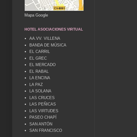
Mapa Google
HOTEL ASOCIACIONES VIRTUAL
AA.VV. VILLENA
BANDA DE MÚSICA
EL CARRIL
EL GREC
EL MERCADO
EL RABAL
LA ENCINA
LA PAZ
LA SOLANA
LAS CRUCES
LAS PEÑICAS
LAS VIRTUDES
PASEO CHAPÍ
SAN ANTÓN
SAN FRANCISCO