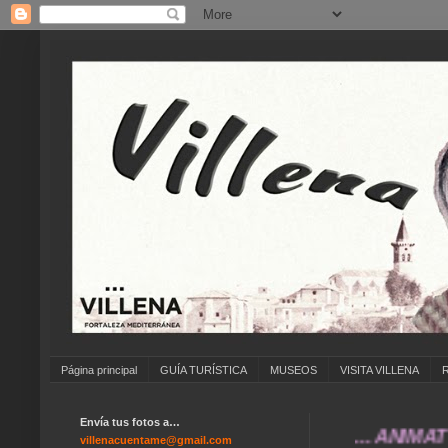
Página principal
GUÍA TURÍSTICA
MUSEOS
VISITA VILLENA
Envía tus fotos a…
... ANÍMATE A EN
villenacuentame@gmail.com