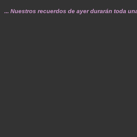
estros recuerdos de ayer durarán toda una vid