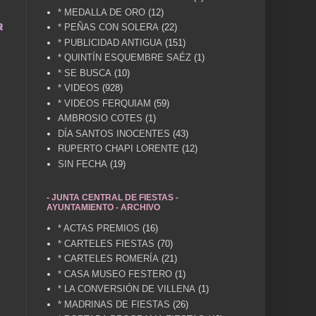
* MEDALLA DE ORO
(12)
a .... TÚ HACES VILLENA CUÉNTAME... UN SERVIC
* PEÑAS CON SOLERA
(22)
* PUBLICIDAD ANTIGUA
(151)
* QUINTÍN ESQUEMBRE SAÉZ
(1)
* SE BUSCA
(10)
* VIDEOS
(928)
* VIDEOS FERQUIAM
(59)
AMBROSIO COTES
(1)
DÍA SANTOS INOCENTES
(43)
RUPERTO CHAPI LORENTE
(12)
SIN FECHA
(19)
- JUNTA CENTRAL DE FIESTAS -
AYUNTAMIENTO - ARCHIVO
* ACTAS PREMIOS
(16)
* CARTELES FIESTAS
(70)
* CARTELES ROMERÍA
(21)
* CASA MUSEO FESTERO
(1)
* LA CONVERSIÓN DE VILLENA
(1)
* MADRINAS DE FIESTAS
(26)