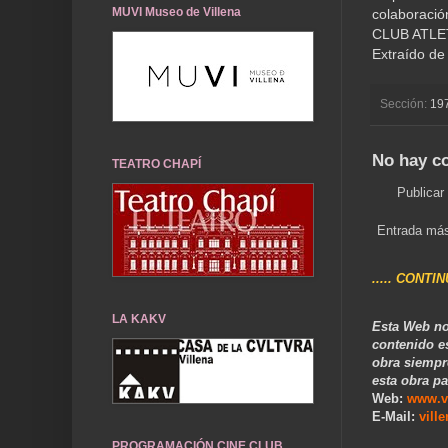
MUVI Museo de Villena
colaboració
CLUB ATL
Extraído de
Sección:
19
No hay c
TEATRO CHAPÍ
Publicar
Entrada más
..... CONTI
LA KAKV
Esta Web no
contenido e
obra siempr
esta obra pa
Web:
www.v
E-Mail:
vill
PROGRAMACIÓN CINE CLUB