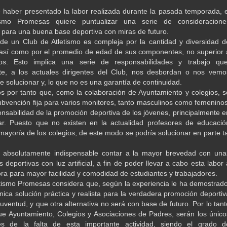
haber presentado la labor realizada durante la pasada temporada, e
ismo Promesas quiere puntualizar una serie de consideracione
 para una buena base deportiva con miras de futuro.
e un Club de Atletismo es compleja por la cantidad y diversidad d
, así como por el promedio de edad de sus componentes, no superior 
s. Esto implica una serie de responsabilidades y trabajo que
te, a los actuales dirigentes del Club, nos desbordan o nos vemo
e solucionar y, lo que no es una garantía de continuidad.
 por tanto que, como la colaboración de Ayuntamiento y colegios, s
ubvención fija para varios monitores, tanto masculinos como femeninos
onsabilidad de la promoción deportiva de los jóvenes, principalmente e
ar. Puesto que no existen en la actualidad profesores de educació
 mayoría de los colegios, de este modo se podría solucionar en parte ta
 absolutamente indispensable contar a la mayor brevedad con una
s deportivas con luz artificial, a fin de poder llevar a cabo esta labor 
ora para mayor facilidad y comodidad de estudiantes y trabajadores.
etismo Promesas considera que, según la experiencia le ha demostrado
única solución práctica y realista para la verdadera promoción deportiv
uventud, y que otra alternativa no será con base de futuro. Por lo tant
e Ayuntamiento, Colegios y Asociaciones de Padres, serán los único
es de la falta de esta importante actividad, siendo el grado d