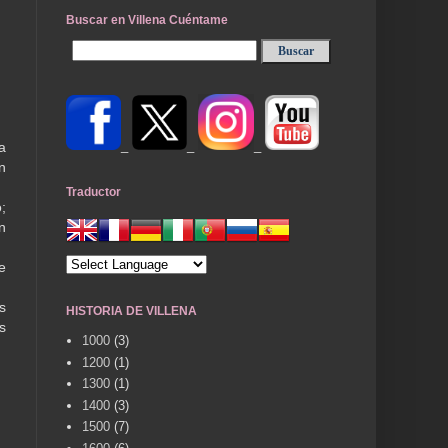
Buscar en Villena Cuéntame
_
_
_
a
n
Traductor
;
n
e
s
HISTORIA DE VILLENA
s
1000
(3)
1200
(1)
1300
(1)
1400
(3)
1500
(7)