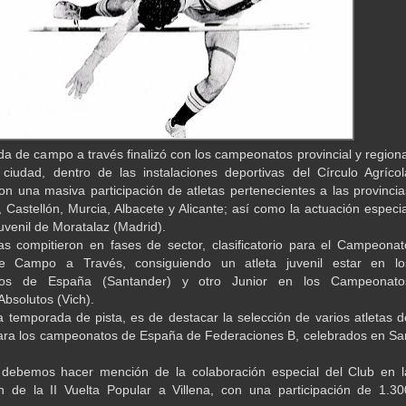
a de campo a través finalizó con los campeonatos provincial y regiona
ciudad, dentro de las instalaciones deportivas del Círculo Agrícol
con una masiva participación de atletas pertenecientes a las provincia
, Castellón, Murcia, Albacete y Alicante; así como la actuación especia
uvenil de Moratalaz (Madrid).
tas compitieron en fases de sector, clasificatorio para el Campeonat
e Campo a Través, consiguiendo un atleta juvenil estar en lo
os de España (Santander) y otro Junior en los Campeonato
Absolutos (Vich).
a temporada de pista, es de destacar la selección de varios atletas d
ara los campeonatos de España de Federaciones B, celebrados en Sa
, debemos hacer mención de la colaboración especial del Club en l
n de la II Vuelta Popular a Villena, con una participación de 1.30