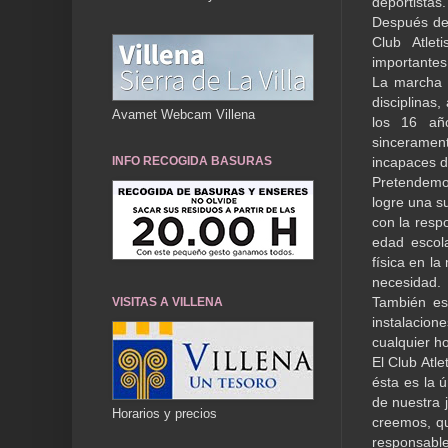
deportistas.
Después de 
Club Atlet
importantes
La marcha d
disciplinas
Avamet Webcam Villena
los 16 año
sinceramen
INFO RECOGIDA BASURAS
incapaces d
Pretendemos
logre una s
con la resp
edad escol
física en la
necesidad.
También es
VISITAS A VILLENA
instalacione
cualquier h
El Club Atl
ésta es la 
de nuestra j
Horarios y precios
creemos, qu
responsabl