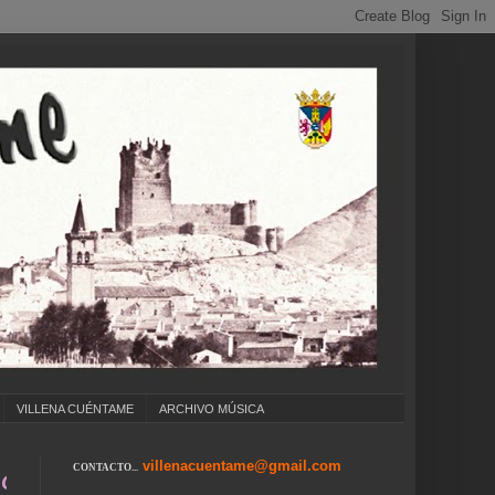
VILLENA CUÉNTAME
ARCHIVO MÚSICA
villenacuentame@gmail.com
CONTACTO...
GIOS ... CUMPLEAÑOS ... CARNAVAL ... FERI