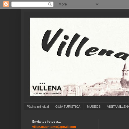
Página principal
GUÍA TURÍSTICA
MUSEOS
VISITA VILLEN
Envía tus fotos a…
... A
villenacuentame@gmail.com