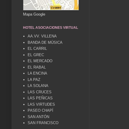
Mapa Google
HOTEL ASOCIACIONES VIRTUAL
AA.VV. VILLENA
BANDA DE MÚSICA
EL CARRIL
EL GREC
EL MERCADO
EL RABAL
LA ENCINA
LA PAZ
LA SOLANA
LAS CRUCES
LAS PEÑICAS
LAS VIRTUDES
PASEO CHAPÍ
SAN ANTÓN
SAN FRANCISCO