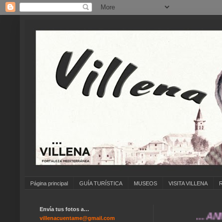
Página principal
GUÍA TURÍSTICA
MUSEOS
VISITA VILLENA
Envía tus fotos a…
... ANÍMATE
villenacuentame@gmail.com