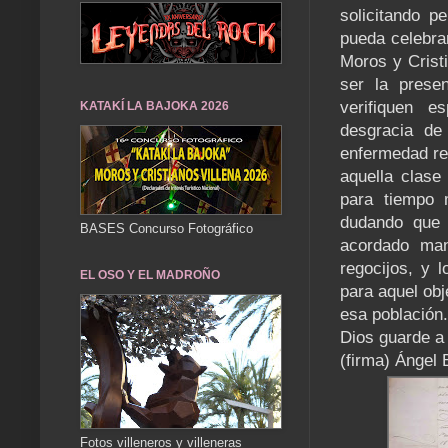
solicitando p
pueda celebra
Moros y Crist
ser la prese
verifiquen e
KATAKÍ LA BAJOKA 2026
desgracia de 
enfermedad re
aquella clase
para tiempo 
dudando que 
BASES Concurso Fotográfico
acordado man
regocijos, y 
EL OSO Y EL MADROÑO
para aquel obj
esa población.
Dios guarde a
(firma) Ángel 
Fotos villeneros y villeneras