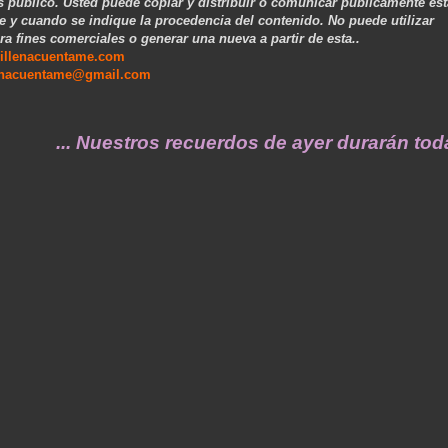
s público. Usted puede copiar y distribuir o comunicar públicamente est
e y cuando se indique la procedencia del contenido. No puede utilizar
ra fines comerciales o generar una nueva a partir de esta..
illenacuentame.com
enacuentame@gmail.com
. Nuestros recuerdos de ayer durarán toda una