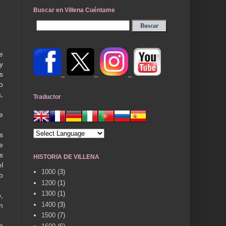
Buscar en Villena Cuéntame
e
y
_
_
_
s
o
,
Traductor
e
s
e
s
HISTORIA DE VILLENA
l
1000
(3)
o
1200
(1)
1300
(1)
,
1400
(3)
n
1500
(7)
n