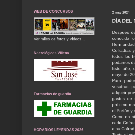
WEB DE CONCURSOS
2 may 2024
DÍA DEL
Después de 
conocida 
Ver miles de fotos y videos...
Hermandade
Cofradías 
Necrológicas Villena
todos los 
podamos dis
Este año, 
mayo de 202
Para poder
vosotros, p
adquirir pr
Farmacias de guardia
gastos de 
próximo mar
el Portón y 
Como en año
cada Cofra
a su Cofra
HORARIOS LEYENDAS 2026
Tanto el co