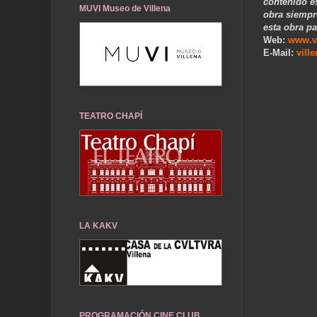
contenido e
MUVI Museo de Villena
obra siempr
esta obra pa
Web:
www.v
E-Mail:
vill
..
TEATRO CHAPÍ
LA KAKV
PROGRAMACIÓN CINE CLUB