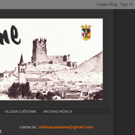
VILLENA CUÉNTAME
ARCHIVO MÚSICA
villenacuentame@gmail.com
CONTACTO...
COLEGIOS ... CUMPLEAÑOS ... CARNAVAL ... 