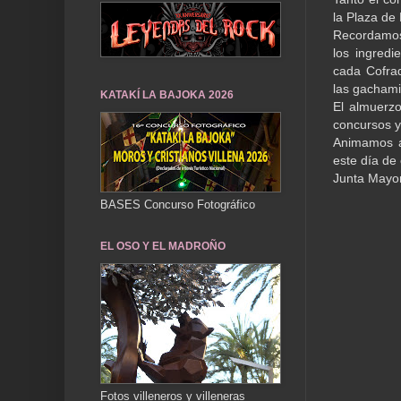
la Plaza de 
Recordamos 
los ingredi
cada Cofrad
las gachamig
KATAKÍ LA BAJOKA 2026
El almuerzo
concursos y 
Animamos a 
este día de
Junta Mayo
BASES Concurso Fotográfico
EL OSO Y EL MADROÑO
Fotos villeneros y villeneras