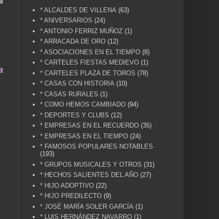
a
* ALCALDES DE VILLENA
(63)
* ANIVERSARIOS
(24)
* ANTONIO FERRIZ MUÑOZ
(1)
* ARRACADA DE ORO
(12)
* ASOCIACIONES EN EL TIEMPO
(8)
* CARTELES FIESTAS MEDIEVO
(1)
 vida .... TÚ HACES VILLENA CUÉNTAME... UN SE
* CARTELES PLAZA DE TOROS
(78)
* CASAS CON HISTORIA
(10)
* CASAS RURALES
(1)
* COMO HEMOS CAMBIADO
(94)
* DEPORTES Y CLUBS
(12)
* EMPRESAS EN EL RECUERDO
(35)
* EMPRESAS EN EL TIEMPO
(24)
* FAMOSOS POPULARES NOTABLES
(193)
* GRUPOS MUSICALES Y OTROS
(31)
* HECHOS SALIENTES DEL AÑO
(27)
* HIJO ADOPTIVO
(22)
* HIJO PREDILECTO
(9)
* JOSÉ MARÍA SOLER GARCÍA
(1)
* LUIS HERNÁNDEZ NAVARRO
(1)