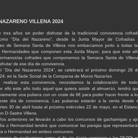
 NAZARENO VILLENA 2024
tres años sin poder disfrutar de la tradicional convivencia cofrad
como “Día del Nazareno”, desde la Junta Mayor de Cofradías 
s de Semana Santa de Villena nos embarcamos junto a todas la
y Hermandades que componen esta Junta Mayor, para que este añ
hermanos/as cofrades que componemos la Semana Santa de Villena
frutar de ese día de convivencia.
el “Día del Nazareno 2024”, se celebrará el próximo domingo 26 d
4, en la Sede Social de la Comparsa de Moros Nazaríes.
 realizar esta convivencia, necesitamos la colaboración de todo
or ello este año todo aquel que quiera asistir al almuerzo, tendrá qu
eviamente una pulsera con un coste de 6€ para poder hacer frente a lo
este día de convivencia. Las pulseras estarán a la venta desde e
tes 30 de abril hasta el próximo miércoles 22 de mayo, en el Estanc
en D-Sastre Villena.
s anteriores se llevarán a cabo los concursos de gachamigas y ajo
día o Hermandad tendrá que comunicar las parejas que representará
día o Hermandad en ambos concursos.
ncurso de gachamigas como el de ajo darán comienzo a las 08:00h e