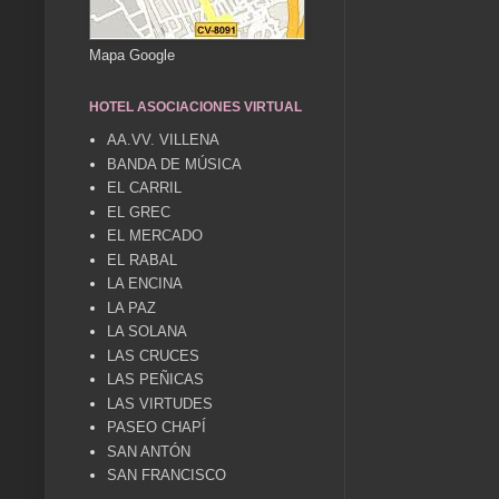
Mapa Google
HOTEL ASOCIACIONES VIRTUAL
AA.VV. VILLENA
BANDA DE MÚSICA
EL CARRIL
EL GREC
EL MERCADO
EL RABAL
LA ENCINA
LA PAZ
LA SOLANA
LAS CRUCES
LAS PEÑICAS
LAS VIRTUDES
PASEO CHAPÍ
SAN ANTÓN
SAN FRANCISCO