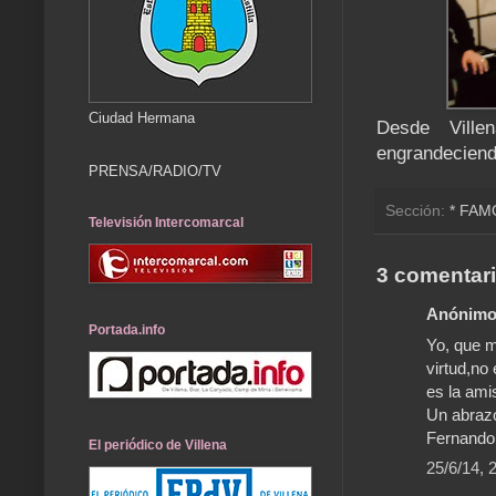
Ciudad Hermana
Desde Ville
engrandeciend
PRENSA/RADIO/TV
Sección:
* FA
Televisión Intercomarcal
3 comentari
Anónimo 
Portada.info
Yo, que m
virtud,no 
es la ami
Un abraz
Fernando
El periódico de Villena
25/6/14, 