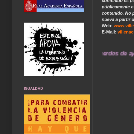
contenido es pú
públicamente e
contenido. No p
nueva a partir d
Web:
www.vill
E-Mail:
villen
... Nuestros recuerdos de ayer du
IGUALDAD