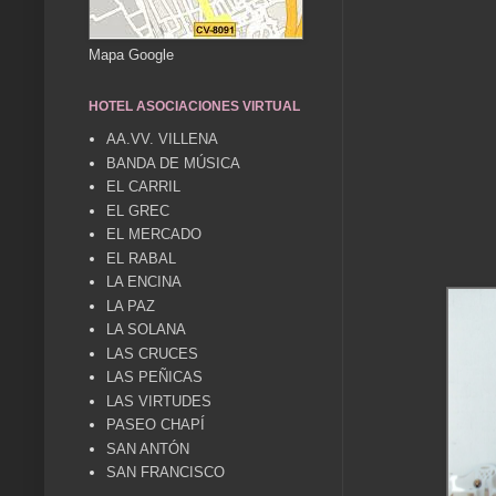
Mapa Google
HOTEL ASOCIACIONES VIRTUAL
AA.VV. VILLENA
BANDA DE MÚSICA
EL CARRIL
EL GREC
EL MERCADO
EL RABAL
LA ENCINA
LA PAZ
LA SOLANA
LAS CRUCES
LAS PEÑICAS
LAS VIRTUDES
PASEO CHAPÍ
SAN ANTÓN
SAN FRANCISCO