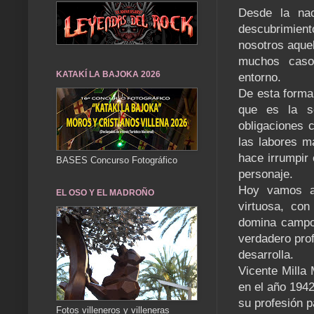
Desde la nac
descubrimient
nosotros aque
muchos casos
KATAKÍ LA BAJOKA 2026
entorno.
De esta forma
que es la se
obligaciones 
las labores m
hace irrumpir
BASES Concurso Fotográfico
personaje.
Hoy vamos a 
EL OSO Y EL MADROÑO
virtuosa, con
domina campo
verdadero prof
desarrolla.
Vicente Milla 
en el año 194
su profesión p
Fotos villeneros y villeneras