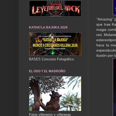
“Amazing” p
que trae Ka
KATAKÍ LA BAJOKA 2026
magia comb
reír. Melani
estereotipo
hace la ma
espectáculo
ilusión por 
BASES Concurso Fotográfico
EL OSO Y EL MADROÑO
Fotos villeneros y villeneras