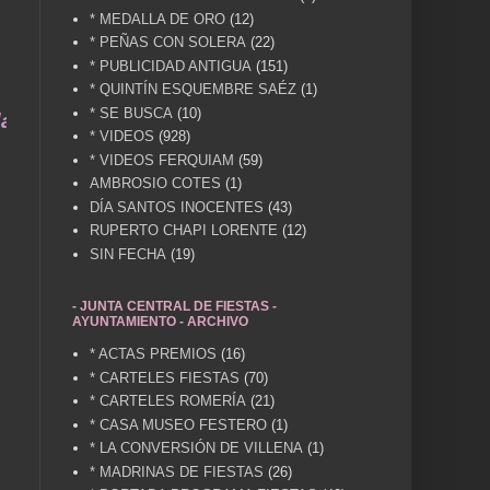
* MEDALLA DE ORO
(12)
* PEÑAS CON SOLERA
(22)
* PUBLICIDAD ANTIGUA
(151)
* QUINTÍN ESQUEMBRE SAÉZ
(1)
* SE BUSCA
(10)
a vida .... TÚ HACES VILLENA CUÉNTAME... UN S
* VIDEOS
(928)
* VIDEOS FERQUIAM
(59)
AMBROSIO COTES
(1)
DÍA SANTOS INOCENTES
(43)
RUPERTO CHAPI LORENTE
(12)
SIN FECHA
(19)
- JUNTA CENTRAL DE FIESTAS -
AYUNTAMIENTO - ARCHIVO
* ACTAS PREMIOS
(16)
* CARTELES FIESTAS
(70)
* CARTELES ROMERÍA
(21)
* CASA MUSEO FESTERO
(1)
* LA CONVERSIÓN DE VILLENA
(1)
* MADRINAS DE FIESTAS
(26)