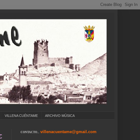
VILLENA CUÉNTAME
ARCHIVO MÚSICA
villenacuentame@gmail.com
CONTACTO...
COLEGIOS ... CUMPLEAÑOS ... CARNAVAL ... 