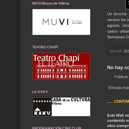
MUVI Museo de Villena
Un broche d
verano ha of
agosto. Una
casco urban
Semanas Cul
TEATRO CHAPÍ
Sección:
20
No hay c
Publicar
Entrada más
LA KAKV
..... CONTI
Esta Web no
contenido e
obra siempr
PROGRAMACIÓN CINE CLUB