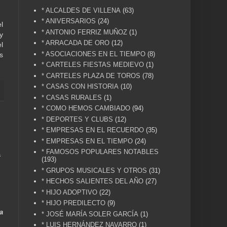
* ALCALDES DE VILLENA
(63)
* ANIVERSARIOS
(24)
l
* ANTONIO FERRIZ MUÑOZ
(1)
y
* ARRACADA DE ORO
(12)
l
* ASOCIACIONES EN EL TIEMPO
(8)
s
* CARTELES FIESTAS MEDIEVO
(1)
* CARTELES PLAZA DE TOROS
(78)
* CASAS CON HISTORIA
(10)
* CASAS RURALES
(1)
* COMO HEMOS CAMBIADO
(94)
* DEPORTES Y CLUBS
(12)
* EMPRESAS EN EL RECUERDO
(35)
* EMPRESAS EN EL TIEMPO
(24)
* FAMOSOS POPULARES NOTABLES
a
(193)
* GRUPOS MUSICALES Y OTROS
(31)
* HECHOS SALIENTES DEL AÑO
(27)
* HIJO ADOPTIVO
(22)
* HIJO PREDILECTO
(9)
a
* JOSÉ MARÍA SOLER GARCÍA
(1)
* LUIS HERNÁNDEZ NAVARRO
(1)