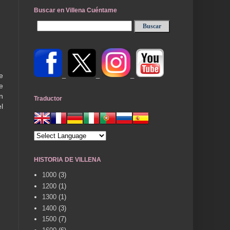
Buscar en Villena Cuéntame
_
_
_
e
e
n
Traductor
l
HISTORIA DE VILLENA
1000
(3)
1200
(1)
1300
(1)
1400
(3)
1500
(7)