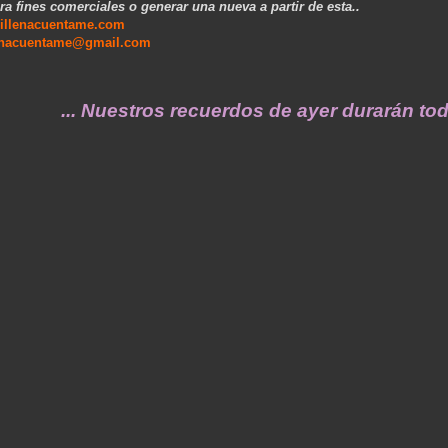
ra fines comerciales o generar una nueva a partir de esta..
illenacuentame.com
enacuentame@gmail.com
. Nuestros recuerdos de ayer durarán toda un