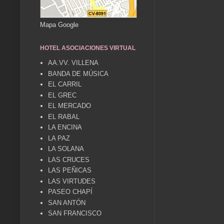
Mapa Google
HOTEL ASOCIACIONES VIRTUAL
AA.VV. VILLENA
BANDA DE MÚSICA
EL CARRIL
EL GREC
EL MERCADO
EL RABAL
LA ENCINA
LA PAZ
LA SOLANA
LAS CRUCES
LAS PEÑICAS
LAS VIRTUDES
PASEO CHAPÍ
SAN ANTÓN
SAN FRANCISCO