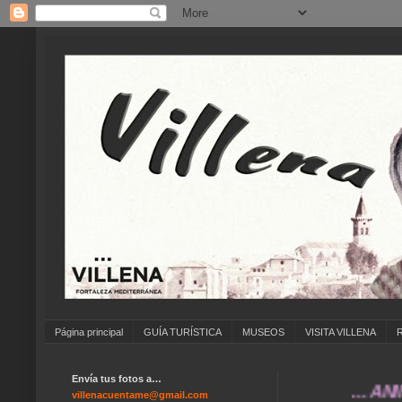
Página principal
GUÍA TURÍSTICA
MUSEOS
VISITA VILLENA
Envía tus fotos a…
... ANÍMAT
villenacuentame@gmail.com