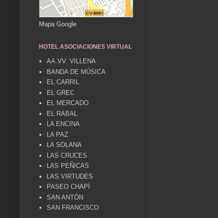
Mapa Google
HOTEL ASOCIACIONES VIRTUAL
AA.VV. VILLENA
BANDA DE MÚSICA
EL CARRIL
EL GREC
EL MERCADO
EL RABAL
LA ENCINA
LA PAZ
LA SOLANA
LAS CRUCES
LAS PEÑICAS
LAS VIRTUDES
PASEO CHAPÍ
SAN ANTÓN
SAN FRANCISCO