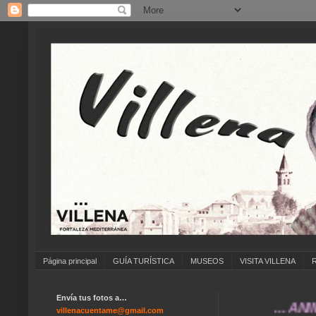
Página principal
GUÍA TURÍSTICA
MUSEOS
VISITA VILLENA
Envía tus fotos a…
... ANÍMATE 
villenacuentame@gmail.com