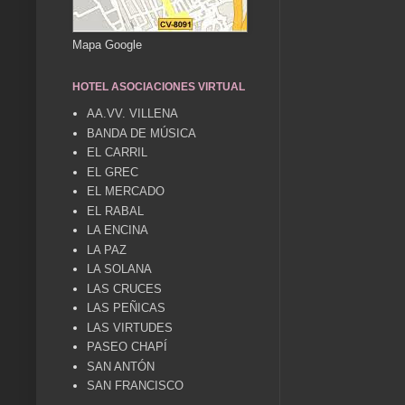
Mapa Google
HOTEL ASOCIACIONES VIRTUAL
AA.VV. VILLENA
BANDA DE MÚSICA
EL CARRIL
EL GREC
EL MERCADO
EL RABAL
LA ENCINA
LA PAZ
LA SOLANA
LAS CRUCES
LAS PEÑICAS
LAS VIRTUDES
PASEO CHAPÍ
SAN ANTÓN
SAN FRANCISCO