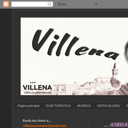
Página principal
GUÍA TURÍSTICA
MUSEOS
VISITA VILLENA
Envía tus fotos a…
... ANÍMATE A 
villenacuentame@gmail.com