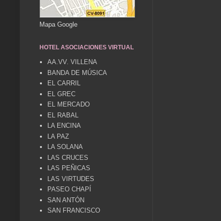
Mapa Google
HOTEL ASOCIACIONES VIRTUAL
AA.VV. VILLENA
BANDA DE MÚSICA
EL CARRIL
EL GREC
EL MERCADO
EL RABAL
LA ENCINA
LA PAZ
LA SOLANA
LAS CRUCES
LAS PEÑICAS
LAS VIRTUDES
PASEO CHAPÍ
SAN ANTÓN
SAN FRANCISCO