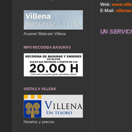
Web:
www.vill
E-Mail:
villen
 TÚ HACES VILLENA CUÉNTAME... UN SERVICIO A L
Avamet Webcam Villena
INFO RECOGIDA BASURAS
VISITAS A VILLENA
Horarios y precios