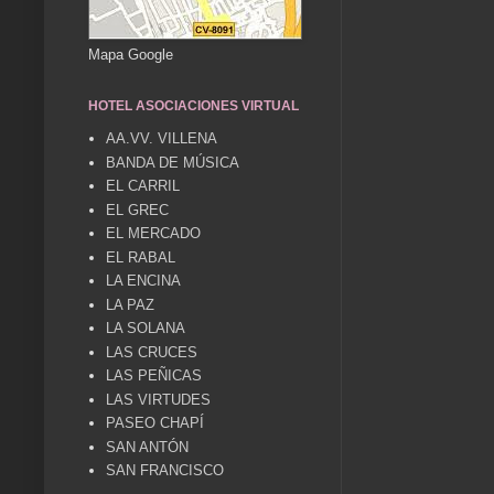
Mapa Google
HOTEL ASOCIACIONES VIRTUAL
AA.VV. VILLENA
BANDA DE MÚSICA
EL CARRIL
EL GREC
EL MERCADO
EL RABAL
LA ENCINA
LA PAZ
LA SOLANA
LAS CRUCES
LAS PEÑICAS
LAS VIRTUDES
PASEO CHAPÍ
SAN ANTÓN
SAN FRANCISCO