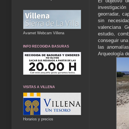
El objetivo d
investigació
georradar, ca
sin necesida
valenciana G
Avamet Webcam Villena
estudio, com
conseguir una 
las anomalía
INFO RECOGIDA BASURAS
Arqueología de
VISITAS A VILLENA
Horarios y precios