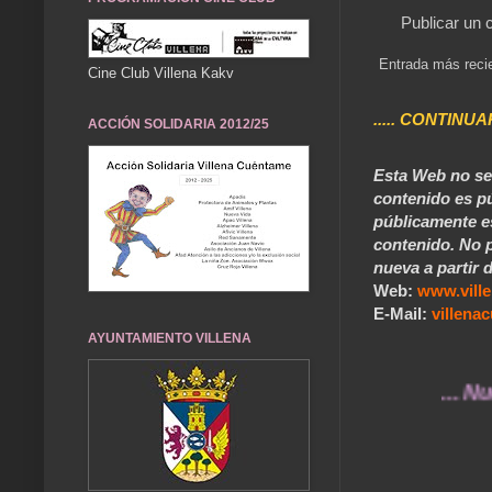
Publicar un 
Entrada más reci
Cine Club Villena Kakv
..... CONTINUA
ACCIÓN SOLIDARIA 2012/25
Esta Web no se 
contenido es pú
públicamente e
contenido. No p
nueva a partir d
Web:
www.vill
E-Mail:
villen
AYUNTAMIENTO VILLENA
... Nuestros