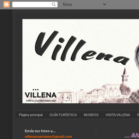
Página principal
GUÍA TURÍSTICA
MUSEOS
VISITA VILLENA
Envía tus fotos a…
... ANÍMATE
villenacuentame@gmail.com