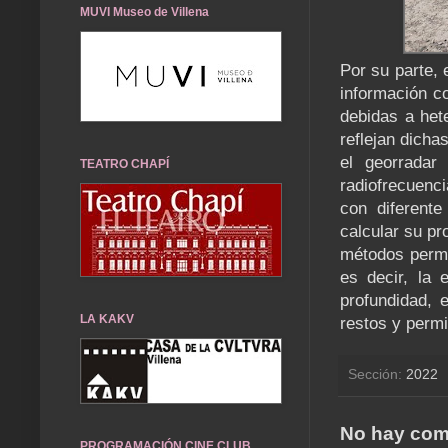
MUVI Museo de Villena
Por su parte,
información c
debidas a het
reflejan dicha
el georradar
TEATRO CHAPÍ
radiofrecuenc
con diferente
calcular su p
métodos permi
es decir, la 
profundidad, 
LA KAKV
restos y permi
Sección:
2022
No hay com
PROGRAMACIÓN CINE CLUB