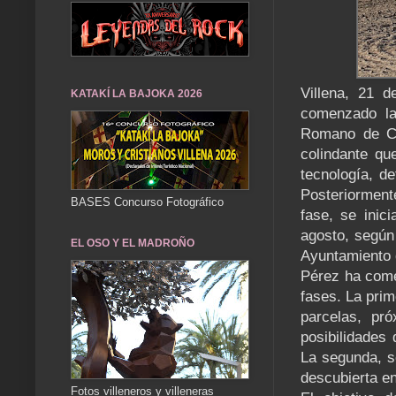
Villena, 21 d
KATAKÍ LA BAJOKA 2026
comenzado la
Romano de Ca
colindante qu
tecnología, d
Posteriorment
BASES Concurso Fotográfico
fase, se inic
agosto, según
EL OSO Y EL MADROÑO
Ayuntamiento d
Pérez ha come
fases. La prim
parcelas, pr
posibilidades 
La segunda, s
descubierta en
Fotos villeneros y villeneras