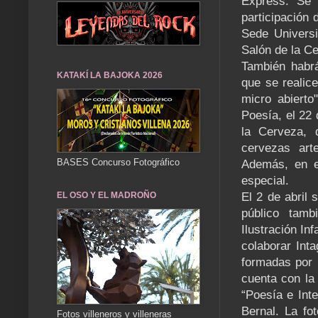
Express. Se 
participación
Sede Universi
Salón de la C
También habrá
KATAKÍ LA BAJOKA 2026
que se realice
micro abiert
Poesía, el 22 
la Cerveza, 
cervezas art
BASES Concurso Fotográfico
Además, en el
especial.
EL OSO Y EL MADROÑO
El 2 de abril s
público tamb
Ilustración In
colaborar Inta
formadas por u
cuenta con la 
“Poesía e Inte
Bernal. La fo
Fotos villeneros y villeneras