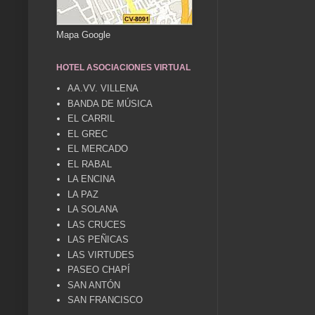
Mapa Google
HOTEL ASOCIACIONES VIRTUAL
AA.VV. VILLENA
BANDA DE MÚSICA
EL CARRIL
EL GREC
EL MERCADO
EL RABAL
LA ENCINA
LA PAZ
LA SOLANA
LAS CRUCES
LAS PEÑICAS
LAS VIRTUDES
PASEO CHAPÍ
SAN ANTÓN
SAN FRANCISCO