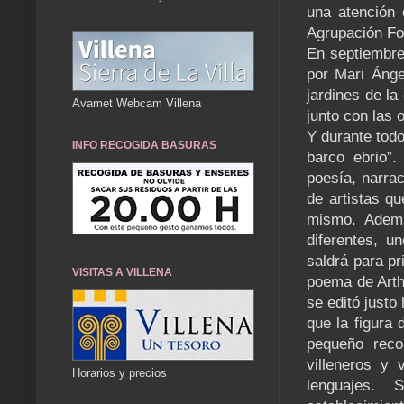
una atención 
Agrupación Fot
En septiembre
por Mari Ánge
jardines de la
Avamet Webcam Villena
junto con las
Y durante todo
INFO RECOGIDA BASURAS
barco ebrio”
poesía, narrac
de artistas q
mismo. Ademá
diferentes, u
saldrá para pr
VISITAS A VILLENA
poema de Arth
se editó justo
que la figura
pequeño reco
villeneros y 
Horarios y precios
lenguajes. 