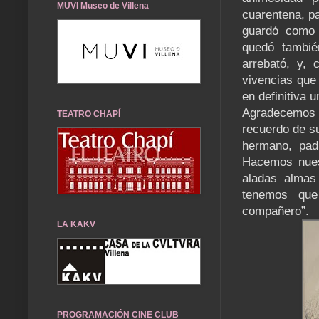
MUVI Museo de Villena
cuarentena, pa
guardó como t
quedó tambié
arrebató, y,
vivencias que
en definitiva 
Agradecemos e
TEATRO CHAPÍ
recuerdo de s
hermano, pad
Hacemos nuest
aladas almas
tenemos que
compañero”.
LA KAKV
PROGRAMACIÓN CINE CLUB