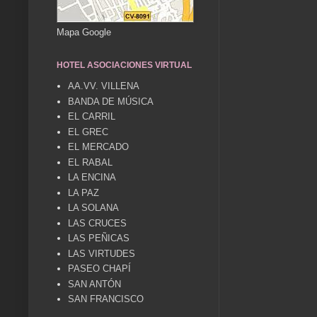
Mapa Google
HOTEL ASOCIACIONES VIRTUAL
AA.VV. VILLENA
BANDA DE MÚSICA
EL CARRIL
EL GREC
EL MERCADO
EL RABAL
LA ENCINA
LA PAZ
LA SOLANA
LAS CRUCES
LAS PEÑICAS
LAS VIRTUDES
PASEO CHAPÍ
SAN ANTÓN
SAN FRANCISCO