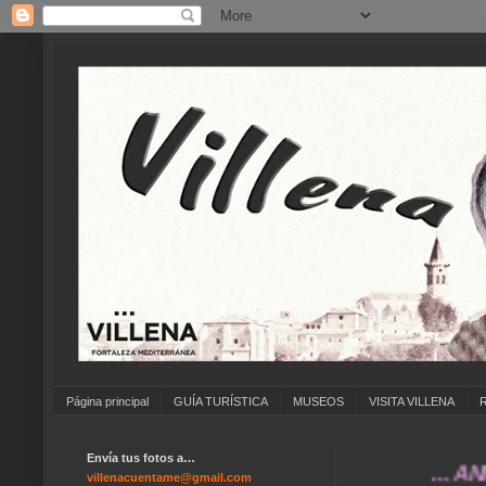
Página principal
GUÍA TURÍSTICA
MUSEOS
VISITA VILLENA
Envía tus fotos a…
... ANÍMATE
villenacuentame@gmail.com