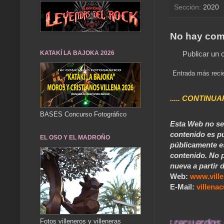
Sección:
2020
No hay com
KATAKÍ LA BAJOKA 2026
Publicar un 
Entrada más reci
..... CONTINUA
BASES Concurso Fotográfico
Esta Web no se 
contenido es pú
EL OSO Y EL MADROÑO
públicamente e
contenido. No p
nueva a partir d
Web:
www.vill
E-Mail:
villen
... Nuestros recuerdos de ay
Fotos villeneros y villeneras