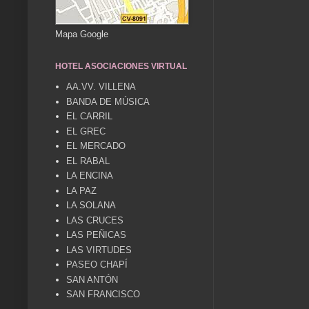
Mapa Google
HOTEL ASOCIACIONES VIRTUAL
AA.VV. VILLENA
BANDA DE MÚSICA
EL CARRIL
EL GREC
EL MERCADO
EL RABAL
LA ENCINA
LA PAZ
LA SOLANA
LAS CRUCES
LAS PEÑICAS
LAS VIRTUDES
PASEO CHAPÍ
SAN ANTÓN
SAN FRANCISCO