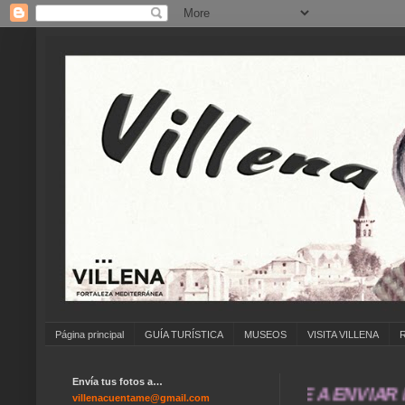
Página principal
GUÍA TURÍSTICA
MUSEOS
VISITA VILLENA
Envía tus fotos a…
... ANÍMATE A ENVIAR FOTOS
villenacuentame@gmail.com